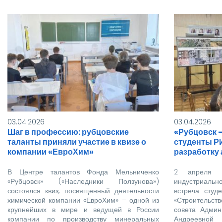
тся
03.04.2026
03.04.2026
Шаг в профессию: рубцовские
«Рубцовск 
таланты приняли участие в квизе о
студенты Р
компании «ЕвроХим»
разработку 
В Центре талантов Фонда Мельниченко
2 апреля 
«Рубцовск» («Наследники Ползунова»)
индустриаль
состоялся квиз, посвященный деятельности
встреча студ
химической компании «ЕвроХим» – одной из
«Строительст
крупнейших в мире и ведущей в России
совета Админ
компании по производству минеральных
Андреевной