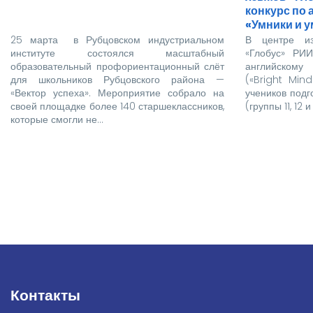
конкурс по 
«Умники и 
English…
25 марта в Рубцовском индустриальном
В центре из
институте состоялся масштабный
«Глобус» РИ
образовательный профориентационный слёт
английскому
для школьников Рубцовского района —
(«Bright Min
«Вектор успеха». Мероприятие собрало на
учеников подг
своей площадке более 140 старшеклассников,
(группы 11, 12 и 
которые смогли не…
Нумерация
страниц
Контакты