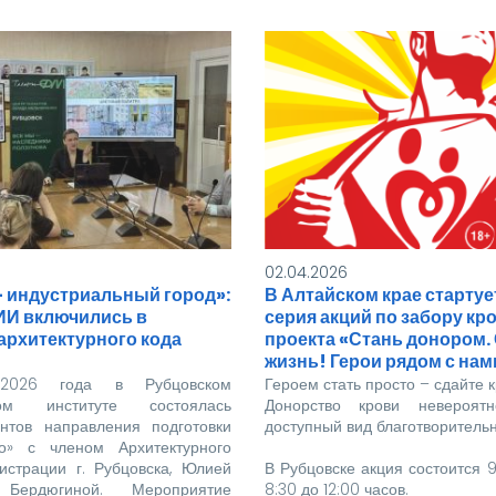
02.04.2026
– индустриальный город»:
В Алтайском крае стартуе
ИИ включились в
серия акций по забору кр
архитектурного кода
проекта «Стань донором.
жизнь! Герои рядом с нам
2026 года в Рубцовском
Героем стать просто – сдайте к
ном институте состоялась
Донорство крови невероя
ентов направления подготовки
доступный вид благотворительн
во» с членом Архитектурного
истрации г. Рубцовска, Юлией
В Рубцовске акция состоится 9
 Бердюгиной. Мероприятие
8:30 до 12:00 часов.