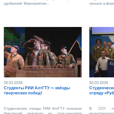
удобрений. Мероприятие…
прошло в фор
30.03.2026
30.03.2026
Студенты РИИ АлтГТУ — звёзды
Студенческ
творческих побед!
отряду «Руб
Студенческие отряды РИИ АлтГТУ показали
В 2001 год
блестящий результат на гала-концерте
индустриаль