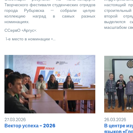
Творческого фестиваля студенческих отрядов
настоящий пр
города Рубцовска — собрали целую
строительный
коллекцию наград в самых разных
второй отр
номинациях.
выделился с
масштабом св
ССервО «Аргус»:
1‑е место в номинации «…
27.03.2026
26.03.2026
Вектор успеха - 2026
В центре и
языков «Гл