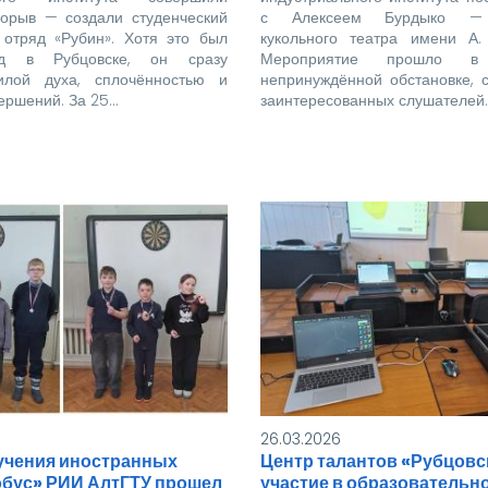
орыв — создали студенческий
с Алексеем Бурдыко — 
 отряд «Рубин». Хотя это был
кукольного театра имени А.
яд в Рубцовске, он сразу
Мероприятие прошло 
илой духа, сплочённостью и
непринуждённой обстановке, 
ершений. За 25…
заинтересованных слушателей.
26.03.2026
зучения иностранных
Центр талантов «Рубцовс
обус» РИИ АлтГТУ прошел
участие в образовательн