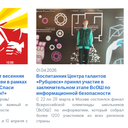
Приглаш
институ
Это зай
вклад п
удобнее
Поделит
каким д
мы живе
01.04.2026
т весенняя
Воспитанник Центра талантов
ови в рамках
«Рубцовск» принял участие в
 Спаси
заключительном этапе ВсОШ по
и!»
информационной безопасности
ровь!
С 22 по 28 марта в Москве состоялся финал
тно важный и
Всероссийской олимпиады школьников
ости.
(ВсОШ) по информатике, который собрал
более 1200 участников из всех регионов
 и 10 апреля с
страны.