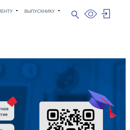
ИЕНТУ
ВЫПУСКНИКУ
Поиск
+
+
Search
User
account
menu