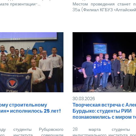
мате презентации-…
Местом проведения станет пр
35а (Филиал КГБУЗ «Алтайски
30.03.2026
ому строительному
Творческая встреча с Але
ин» исполнилось 25 лет!
Бурдыко: студенты РИИ
познакомились с миром т
у студенты Рубцовского
28 марта студенты Р
ного института совершили
индустриального института по