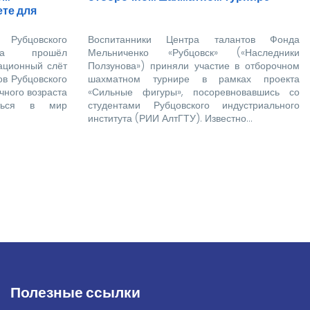
те для
Рубцовского
Воспитанники Центра талантов Фонда
тута прошёл
Мельниченко «Рубцовск» («Наследники
ационный слёт
Ползунова») приняли участие в отборочном
ов Рубцовского
шахматном турнире в рамках проекта
чного возраста
«Сильные фигуры», посоревновавшись со
иться в мир
студентами Рубцовского индустриального
института (РИИ АлтГТУ). Известно…
Полезные ссылки