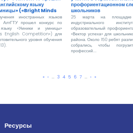
английскому языку
профориентационном сле
умницы» («Bright Minds
школьников
учения иностранных языков
25 марта на площадке 
И АлтГТУ прошел конкурс по
индустриального инсти
 языку «Умники и умницы»
образовательный профориент
ds English Competition») для
«Вектор успеха» для школьник
отовительного уровня обучения
района. Около 150 ребят разли
13).
собрались, чтобы погруз
профессий.…
Первая
«
←
‹
…
Page
3
Page
4
Текущая
5
Page
6
Page
7
…
Следующая
›
Последняя
»
страница
страница
страница
страница
Ресурсы