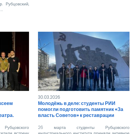
. Рубцовский,
й…
30.03.2026
ксеем
Молодёжь в деле: студенты РИИ
помогли подготовить памятник «За
еатра.
власть Советов» к реставрации
убцовского
26 марта студенты Рубцовского
сетили встречу
индустриального института приняли активное