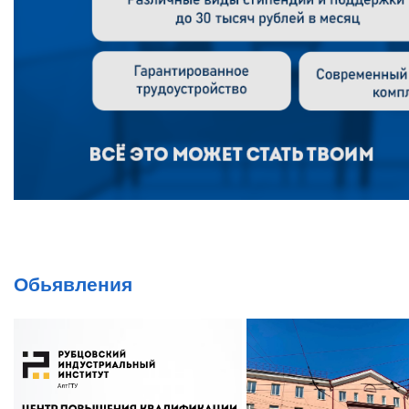
Обьявления
ут