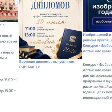
Идёт набор в войска беспилотных
систем Вооружённых сил Российской
Федерации
Приглашаем прин
ых языков
конкурсе на соис
бучение
Национальной п
Александра Алек
Ежевского