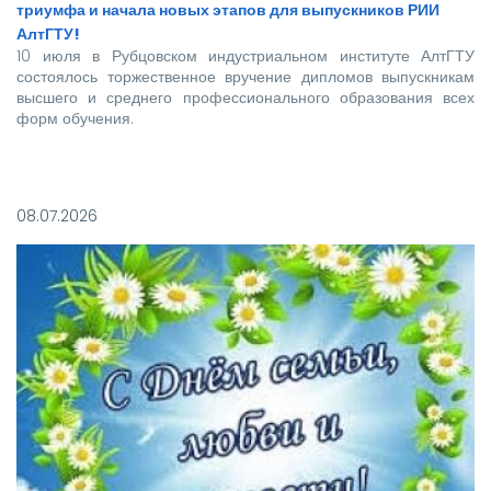
триумфа и начала новых этапов для выпускников РИИ
АлтГТУ!
10 июля в Рубцовском индустриальном институте АлтГТУ
состоялось торжественное вручение дипломов выпускникам
высшего и среднего профессионального образования всех
форм обучения.
Покорять карьерные вершины из стен вуза в этом году
отправились более 140 новоиспеченных
08.07.2026
высококвалифицированных специалистов, которым предстоит
стать надежной опорой и строить будущее нашей великой
страны.