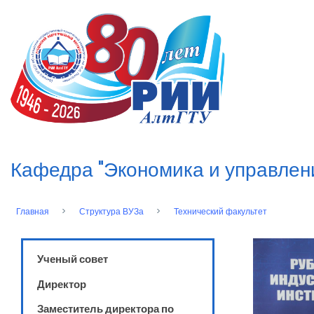
Перейти
к
n
основному
содержанию
Кафедра "Экономика и управлен
Главная
Структура ВУЗа
Технический факультет
Строка
навигации
Ученый совет
Директор
Заместитель директора по