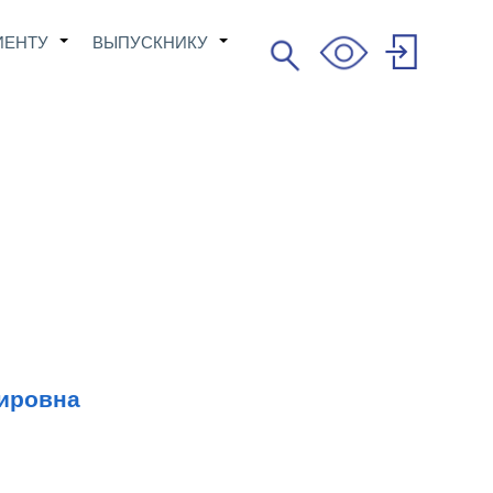
ИЕНТУ
ВЫПУСКНИКУ
Поиск
+
+
Search
User
account
menu
мировна