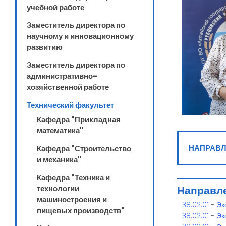
учебной работе
Заместитель директора по
научному и инновационному
развитию
Заместитель директора по
административно-
хозяйственной работе
Технический факультет
Кафедра "Прикладная
математика"
Описание
подразделени
НАПРАВЛ
Кафедра "Строительство
и механика"
Кафедра "Техника и
технологии
Направле
машиностроения и
38.02.01
-
Эк
пищевых производств"
38.02.01
-
Эк