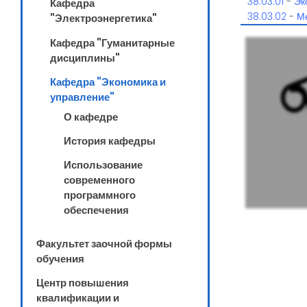
38.03.01
-
Эк
Кафедра
38.03.02
-
М
"Электроэнергетика"
Кафедра "Гуманитарные
дисциплины"
Кафедра "Экономика и
управление"
О кафедре
История кафедры
Использование
современного
программного
обеспечения
Факультет заочной формы
обучения
Центр повышения
квалификации и