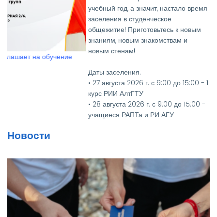
учебный год, а значит, настало время
заселения в студенческое
общежитие! Приготовьтесь к новым
знаниям, новым знакомствам и
Вручение дипломов выпус
новым стенам!
РИИ АлтГТУ
Даты заселения:
• 27 августа 2026 г. с 9:00 до 15:00 - 1
курс РИИ АлтГТУ
• 28 августа 2026 г. с 9:00 до 15:00 -
учащиеся РАПТа и РИ АГУ
• 27, 28, 31 августа 2026 г. с 9:00 до
Новости
15:00 - 2-4 курсы РИИ АлтГТУ
Необходимые документы:
• Паспорт и его копия
• Медицинская справка
(флюорография (копия), кровь на
RW, осмотр на чесотку и педикулез)
• Для первокурсников — два фото