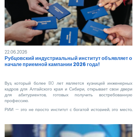
3х4
Важно: студенты, не достигшие 18 лет,
должны явиться на заселение в
сопровождении родителей.
Если у вас возникли вопросы,
обращайтесь по телефону: 8-385-
57-5-98-65.
22.06.2026
Ждем вас!
Рубцовский индустриальный институт объявляет о
начале приемной кампании 2026 года!
Вуз, который более 80 лет является кузницей инженерных
кадров для Алтайского края и Сибири, открывает свои двери
для абитуриентов, готовых получить востребованную
профессию.
РИИ — это не просто институт с богатой историей, это место,
где традиции…