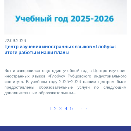
22.06.2026
Центр изучения иностранных языков «Глобус»:
итоги работы и наши планы
Вот и завершился еще один учебный год в Центре изучения
иностранных языков «Глобус» Рубцовского индустриального
института. В учебном году 2025-2026 нашим центром были
предоставлены образовательные услуги по следующим
дополнительным образовательным…
Текущая
1
Page
2
Page
3
Page
4
Page
5
…
Следующая
›
Последняя
»
Нумерация
страница
страница
страница
страниц