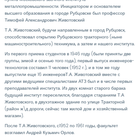
металлопромышленности. Инициатором и основателем
высшего образования в городе Рубцовске был профессор
Тимофей Александрович Животовский
Т.А. Животовский, будучи направленным в город Рубцовск,
способствовал открытию Рубцовского тракторного (ныне
машиностроительного) техникума, а затем и нашего института.
Из первого приема студентов в 1946 году (были приняты две
группы, зимой и осенью того года), первый выпуск инженеров-
технологов составил 11 человек (1952 г.), и в том же году
выпустили еще 16 инженеровТ.А. Животовский вместе с
другими ведущими специалистами АТЗ был и в числе первых
преподавателей института. Из двух комнат старого барака
будущий институт переселился, благодаря стараниям Т.А
Животовского, в двухэтажное здание по улице Тракторной
(район ж\д дороги, сейчас там жилой дом и хозяйственный
магазин).
После Т.А Животовского, с1952 по 1961 годы, факультет
возглавил Андрей Кузьмич Орлов.