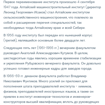
Первое переименование института произошло 4 сентября
1947 года. Алтайский машиностроительный институт (директор
Леонид Георгиевич Исаков) стал Алтайским институтом
сельскохозяйственного машиностроения, что повлекло за
собой и расширение перечня специальностей, так
необходимых тогда Алтайскому краю и всей Сибири.
В 1956 году институту был передан его нынешний корпус
(третий), являвшийся основным более двадцати лет.
Следующие пять лет (1961-1966 гг.) вечерним факультетом
руководил Анатолий Александрович Кутумов. В целом,
шестидесятые годы явились хорошим временем стабилизации
и укрепления Рубцовского вечернего факультета. Он довольно
успешно готовил инженерные кадры для заводов города.
В 1966-69 гг. деканом факультета работал Владимир
Николаевич Фунтиков. Много усилий он приложил для
пополнения штата преподавателей института - химиков,
физиков, преподавателей иностранных языков, а также он
привлек в институт инженеров-технологов и инженеров-
конструкторов высшей квалификации, вплоть до руководящих