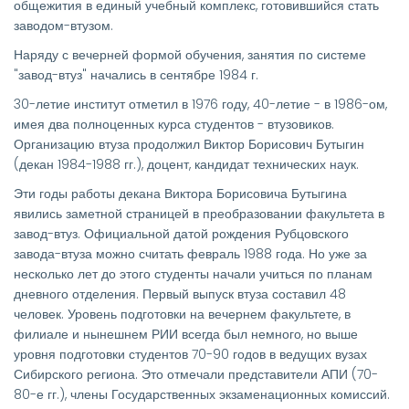
общежития в единый учебный комплекс, готовившийся стать
заводом-втузом.
Наряду с вечерней формой обучения, занятия по системе
"завод-втуз" начались в сентябре 1984 г.
30-летие институт отметил в 1976 году, 40-летие - в 1986-ом,
имея два полноценных курса студентов - втузовиков.
Организацию втуза продолжил Виктор Борисович Бутыгин
(декан 1984-1988 гг.), доцент, кандидат технических наук.
Эти годы работы декана Виктора Борисовича Бутыгина
явились заметной страницей в преобразовании факультета в
завод-втуз. Официальной датой рождения Рубцовского
завода-втуза можно считать февраль 1988 года. Но уже за
несколько лет до этого студенты начали учиться по планам
дневного отделения. Первый выпуск втуза составил 48
человек. Уровень подготовки на вечернем факультете, в
филиале и нынешнем РИИ всегда был немного, но выше
уровня подготовки студентов 70-90 годов в ведущих вузах
Сибирского региона. Это отмечали представители АПИ (70-
80-е гг.), члены Государственных экзаменационных комиссий.