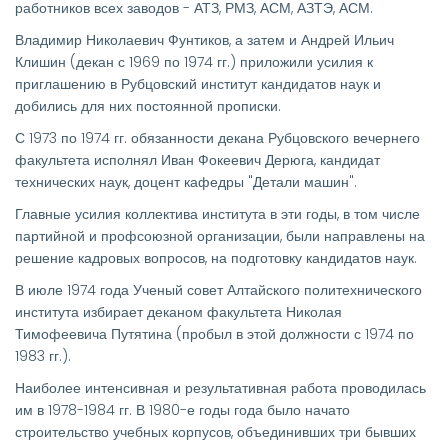
работников всех заводов - АТЗ, РМЗ, АСМ, АЗТЭ, АСМ.
Владимир Николаевич Фунтиков, а затем и Андрей Ильич
Клишин (декан с 1969 по 1974 гг.) приложили усилия к
приглашению в Рубцовский институт кандидатов наук и
добились для них постоянной прописки.
С 1973 по 1974 гг. обязанности декана Рубцовского вечернего
факультета исполнял Иван Фокеевич Дерюга, кандидат
технических наук, доцент кафедры "Детали машин".
Главные усилия коллектива института в эти годы, в том числе
партийной и профсоюзной организации, были направлены на
решение кадровых вопросов, на подготовку кандидатов наук.
В июле 1974 года Ученый совет Алтайского политехнического
института избирает деканом факультета Николая
Тимофеевича Путятина (пробыл в этой должности с 1974 по
1983 гг.).
Наиболее интенсивная и результативная работа проводилась
им в 1978-1984 гг. В 1980-е годы года было начато
строительство учебных корпусов, объединивших три бывших