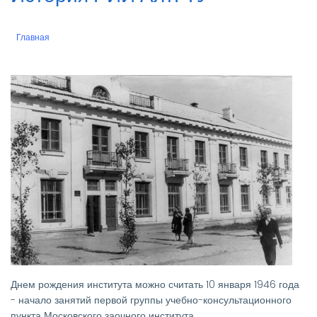
Главная
Строка
навигации
Днем рождения института можно считать 10 января 1946 года
- начало занятий первой группы учебно-консультационного
пункта Московского заочного института