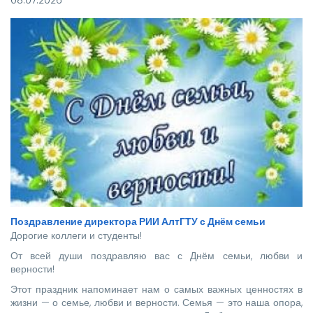
08.07.2026
высококвалифицированных специалистов, которым предстоит
стать надежной опорой и строить будущее нашей великой
страны.
Поздравление директора РИИ АлтГТУ с Днём семьи
Дорогие коллеги и студенты!
От всей души поздравляю вас с Днём семьи, любви и
верности!
Этот праздник напоминает нам о самых важных ценностях в
жизни — о семье, любви и верности. Семья — это наша опора,