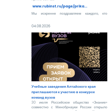
www.rubinst.ru/page/prika...
Мы искренне поздравляем каждого, кто
прошел этот непростой путь! Ваше место в
нашей дружной семье уже забронировано.
04.08.2026
Учебные заведения Алтайского края
приглашаются к участию в конкурсе
команд вузов
30 июля Российское общество «Знание»
совместно с Минобрнауки России открыло