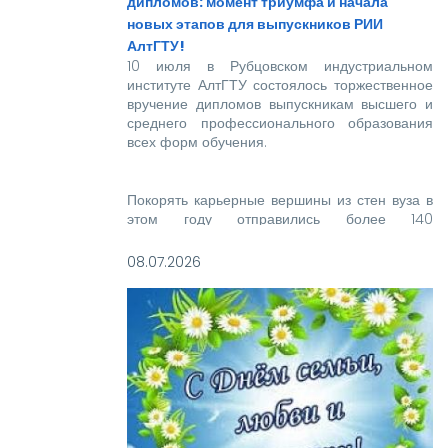
дипломов: момент триумфа и начала
новых этапов для выпускников РИИ
АлтГТУ!
10 июля в Рубцовском индустриальном
институте АлтГТУ состоялось торжественное
вручение дипломов выпускникам высшего и
среднего профессионального образования
всех форм обучения.
Покорять карьерные вершины из стен вуза в
этом году отправились более 140
новоиспеченных высококвалифицированных
специалистов, которым предстоит стать
08.07.2026
надежной опорой и строить будущее нашей
великой страны.