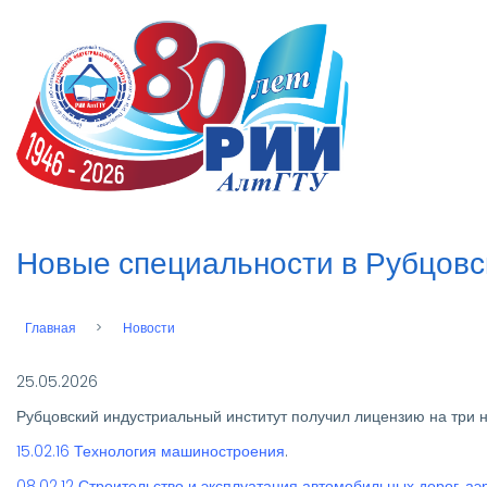
Перейти
к
n
основному
содержанию
Новые специальности в Рубцовс
Главная
Новости
Строка
навигации
25.05.2026
Рубцовский индустриальный институт получил лицензию на три 
15.02.16 Технология машиностроения
.
08.02.12 Строительство и эксплуатация автомобильных дорог, а