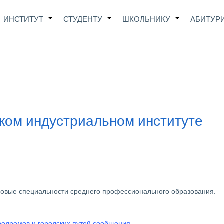
Main
ИНСТИТУТ
СТУДЕНТУ
ШКОЛЬНИКУ
АБИТУР
+
+
+
avigation
ком индустриальном институте
новые специальности среднего профессионального образования:
эродромов и городских путей сообщения
.