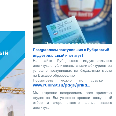
Поздравляем поступивших в Рубцовский
индустриальный институт!
На сайте Рубцовского индустриального
института опубликованы списки абитуриентов,
успешно поступивших на бюджетные места
на Высшее образование!
Посмотреть можно по ссылке -
www.rubinst.ru/page/prika...
Мы искренне поздравляем всех принятых
студентов! Вы успешно прошли конкурсный
отбор и скоро станете частью нашего
института.