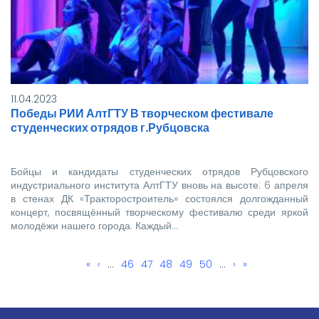
11.04.2023
Победы РИИ АлтГТУ В творческом фестивале
студенческих отрядов г.Рубцовска
Бойцы и кандидаты студенческих отрядов Рубцовского
индустриального института АлтГТУ вновь на высоте: 6 апреля
в стенах ДК «Тракторостроитель» состоялся долгожданный
концерт, посвящённый творческому фестивалю среди яркой
молодёжи нашего города. Каждый…
Первая
«
←
‹
…
Page
46
Page
47
Текущая
48
Page
49
Page
50
…
Следующая
›
Последняя
»
Нумерация
страница
страница
страница
страница
страниц