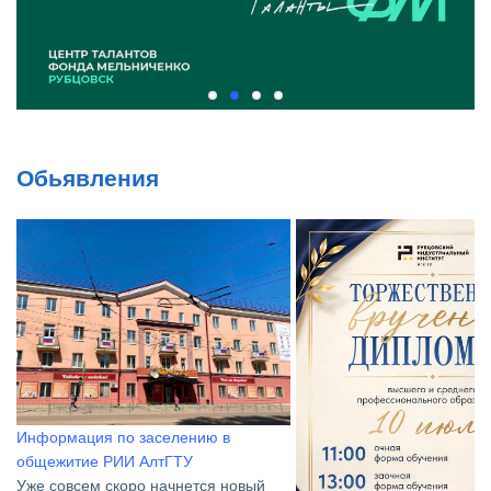
Обьявления
Информация по заселению в
общежитие РИИ АлтГТУ
Уже совсем скоро начнется новый