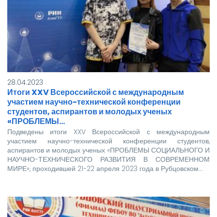
3х4
Важно: студенты, не достигшие 18 лет,
должны явиться на заселение в
сопровождении родителей.
Если у вас возникли вопросы,
обращайтесь по телефону: 8-385-
57-5-98-65.
28.04.2023
Ждем вас!
Итоги XXV Всероссийской с международным
участием научно-технической конференции
студентов, аспирантов и молодых ученых
«ПРОБЛЕМЫ…
Подведены итоги XXV Всероссийской с международным
участием научно-технической конференции студентов,
аспирантов и молодых ученых «ПРОБЛЕМЫ СОЦИАЛЬНОГО И
НАУЧНО-ТЕХНИЧЕСКОГО РАЗВИТИЯ В СОВРЕМЕННОМ
МИРЕ», проходившей 21-22 апреля 2023 года в Рубцовском…