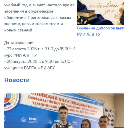
учебный год, а значит, настало время
заселения в студенческое
общежитие! Приготовьтесь к новым
знаниям, новым знакомствам и
Вручение дипломов выпус
новым стенам!
РИИ АлтГТУ
Даты заселения:
• 27 августа 2026 г. с 9:00 до 15:00 - 1
курс РИИ АлтГТУ
• 28 августа 2026 г. с 9:00 до 15:00 -
учащиеся РАПТа и РИ АГУ
• 27, 28, 31 августа 2026 г. с 9:00 до
Новости
15:00 - 2-4 курсы РИИ АлтГТУ
Необходимые документы:
• Паспорт и его копия
• Медицинская справка
(флюорография (копия), кровь на
RW, осмотр на чесотку и педикулез)
• Для первокурсников — два фото