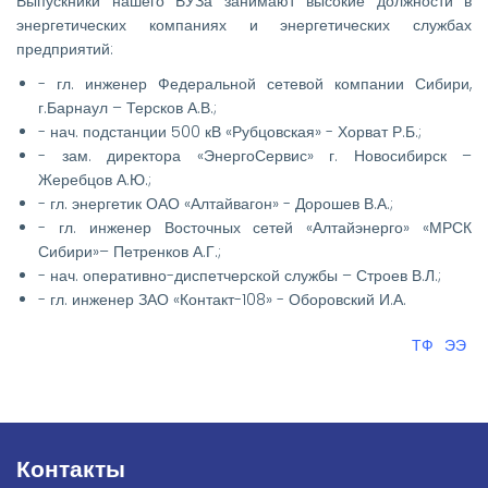
Выпускники нашего ВУЗа занимают высокие должности в
энергетических компаниях и энергетических службах
предприятий:
- гл. инженер Федеральной сетевой компании Сибири,
г.Барнаул – Терсков А.В.;
- нач. подстанции 500 кВ «Рубцовская» - Хорват Р.Б.;
- зам. директора «ЭнергоСервис» г. Новосибирск –
Жеребцов А.Ю.;
- гл. энергетик ОАО «Алтайвагон» - Дорошев В.А.;
- гл. инженер Восточных сетей «Алтайэнерго» «МРСК
Сибири»– Петренков А.Г.;
- нач. оперативно-диспетчерской службы – Строев В.Л.;
- гл. инженер ЗАО «Контакт-108» - Оборовский И.А.
ТФ
ЭЭ
Контакты