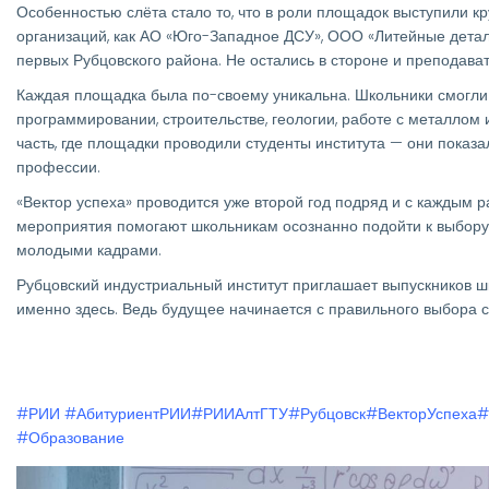
Особенностью слёта стало то, что в роли площадок выступили к
организаций, как АО «Юго-Западное ДСУ», ООО «Литейные детал
первых Рубцовского района. Не остались в стороне и преподават
Каждая площадка была по-своему уникальна. Школьники смогли 
программировании, строительстве, геологии, работе с металлом
часть, где площадки проводили студенты института — они показ
профессии.
«Вектор успеха» проводится уже второй год подряд и с каждым р
мероприятия помогают школьникам осознанно подойти к выбору
молодыми кадрами.
Рубцовский индустриальный институт приглашает выпускников ш
именно здесь. Ведь будущее начинается с правильного выбора с
#РИИ
#АбитуриентРИИ
#РИИАлтГТУ
#Рубцовск
#ВекторУспеха
#
#Образование
Изображение