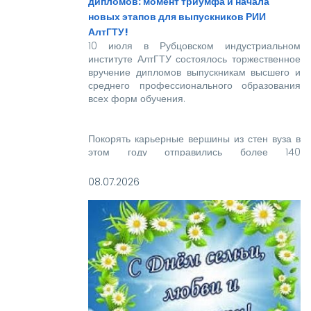
дипломов: момент триумфа и начала
новых этапов для выпускников РИИ
АлтГТУ!
10 июля в Рубцовском индустриальном
институте АлтГТУ состоялось торжественное
вручение дипломов выпускникам высшего и
среднего профессионального образования
всех форм обучения.
Покорять карьерные вершины из стен вуза в
этом году отправились более 140
новоиспеченных высококвалифицированных
специалистов, которым предстоит стать
08.07.2026
надежной опорой и строить будущее нашей
великой страны.