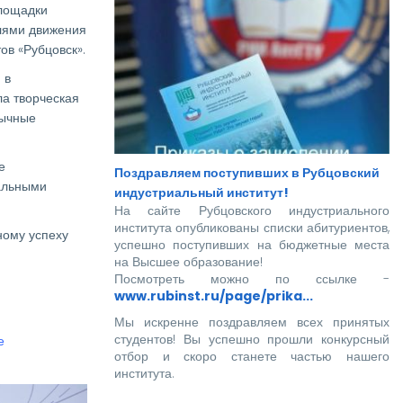
площадки
елями движения
ов «Рубцовск».
 в
ла творческая
вычные
е
Поздравляем поступивших в Рубцовский
альными
индустриальный институт!
На сайте Рубцовского индустриального
института опубликованы списки абитуриентов,
ному успеху
успешно поступивших на бюджетные места
на Высшее образование!
Посмотреть можно по ссылке -
www.rubinst.ru/page/prika...
Мы искренне поздравляем всех принятых
студентов! Вы успешно прошли конкурсный
е
отбор и скоро станете частью нашего
института.