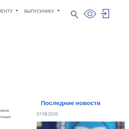
ИЕНТУ
ВЫПУСКНИКУ
Поиск
+
+
Search
User
account
menu
Последние новости
ников
07.08.2026
только