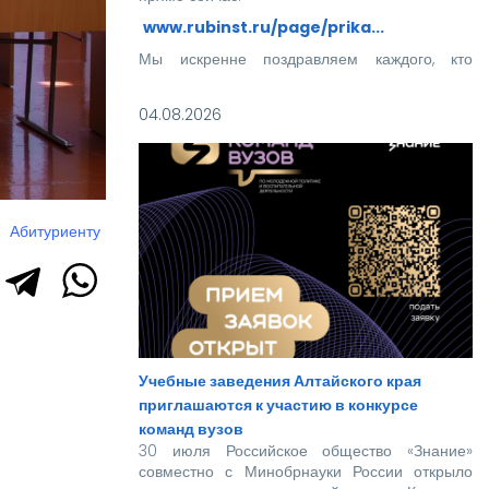
www.rubinst.ru/page/prika...
Мы искренне поздравляем каждого, кто
прошел этот непростой путь! Ваше место в
нашей дружной семье уже забронировано.
04.08.2026
Абитуриенту
Учебные заведения Алтайского края
приглашаются к участию в конкурсе
команд вузов
30 июля Российское общество «Знание»
совместно с Минобрнауки России открыло