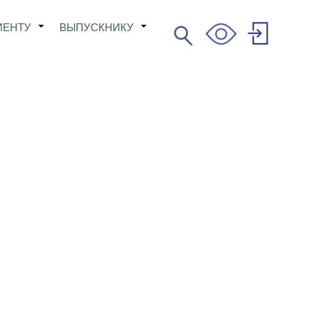
ИЕНТУ
ВЫПУСКНИКУ
Поиск
+
+
Search
User
account
menu