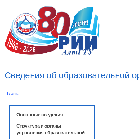
Перейти
к
n
основному
содержанию
Сведения об образовательной о
Главная
Строка
навигации
Основные сведения
Структура и органы
управления образовательной