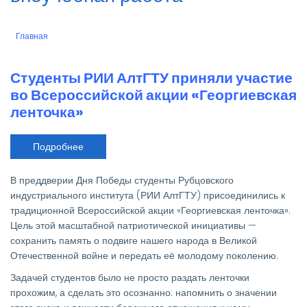
Главная
Строка
навигации
Студенты РИИ АлтГТУ приняли участие
во Всероссийской акции «Георгиевская
ленточка»
Подробнее
о
Студенты
РИИ
АлтГТУ
В преддверии Дня Победы студенты Рубцовского
приняли
участие
индустриального института (РИИ АлтГТУ) присоединились к
во
традиционной Всероссийской акции «Георгиевская ленточка».
Всероссийской
акции
Цель этой масштабной патриотической инициативы —
«Георгиевская
сохранить память о подвиге нашего народа в Великой
ленточка»
Отечественной войне и передать её молодому поколению.
Задачей студентов было не просто раздать ленточки
прохожим, а сделать это осознанно: напомнить о значении