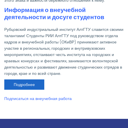
этого знака и важности бережного отношения к нему.
Информация о внеучебной
деятельности и досуге студентов
Рубцовский индустриальный институт АлтГТУ славится своими
талантами! Студенты РИИ АлтГТУ под руководством отдела
кадров и внеучебной работы (ОКиВР) принимают активное
участие в региональных, городских и внутривузовских
мероприятиях, отстаивают честь института на городских и
краевых конкурсах и фестивалях, занимаются волонтерской
деятельностью и развивают движение студенческих отрядов в
городе, крае и по всей стране.
Подробнее
о
Информация
о
внеучебной
Подписаться на внеучебная работа
деятельности
и
досуге
студентов