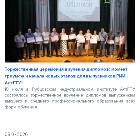
Торжественная церемония вручения дипломов: момент
триумфа и начала новых этапов для выпускников РИИ
АлтГТУ!
10 июля в Рубцовском индустриальном институте АлтГТУ
состоялось торжественное вручение дипломов выпускникам
высшего и среднего профессионального образования всех
форм обучения.
Покорять карьерные вершины из стен вуза в этом году
отправились более 140 новоиспеченных
08.07.2026
высококвалифицированных специалистов, которым предстоит