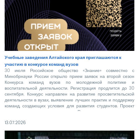
Учебные заведения Алтайского края приглашаются к
участию в конкурсе команд вузов
30 июля Российское общество «Знание» совместно с
Минобрнауки России открыло прием заявок на второй сезон
Конкурса команд вузов по молодежной политике и
воспитательной деятельности. Регистрация продлится до 30
сентября. Конкурс направлен на развитие просветительской
деятельности в вузах, выявление лучших практик и поддержку
команд, создающих условия для развития студентов. Проект
реализуется при поддержке Росмолодежи в рамках
национального проекта «Молодежь и дети».
13.07.2026