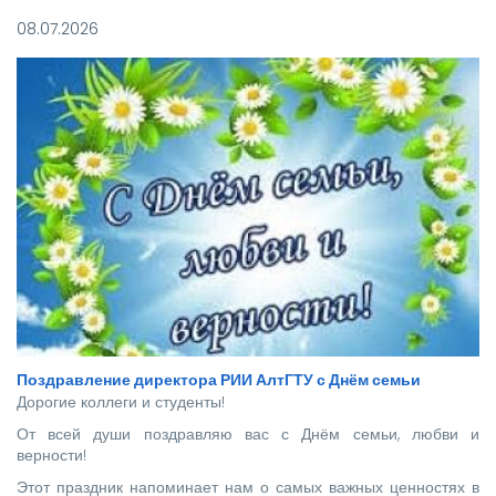
отправились более 140 новоиспеченных
08.07.2026
высококвалифицированных специалистов, которым предстоит
стать надежной опорой и строить будущее нашей великой
страны.
Поздравление директора РИИ АлтГТУ с Днём семьи
Дорогие коллеги и студенты!
От всей души поздравляю вас с Днём семьи, любви и
верности!
Этот праздник напоминает нам о самых важных ценностях в