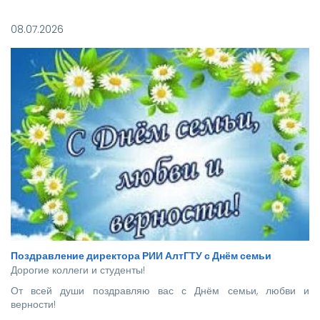
Покорять карьерные вершины из стен вуза в этом году
отправились более 140 новоиспеченных
08.07.2026
высококвалифицированных специалистов, которым предстоит
стать надежной опорой и строить будущее нашей великой
страны.
Поздравление директора РИИ АлтГТУ с Днём семьи
Дорогие коллеги и студенты!
От всей души поздравляю вас с Днём семьи, любви и
верности!