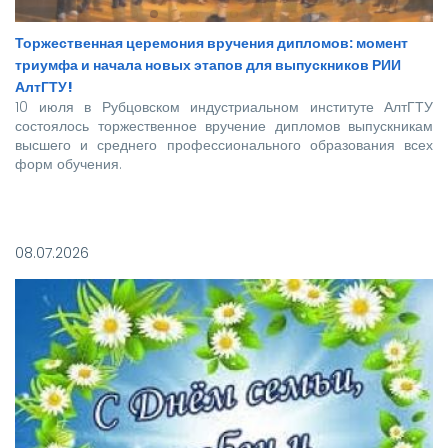
Торжественная церемония вручения дипломов: момент
триумфа и начала новых этапов для выпускников РИИ
АлтГТУ!
10 июля в Рубцовском индустриальном институте АлтГТУ
состоялось торжественное вручение дипломов выпускникам
высшего и среднего профессионального образования всех
форм обучения.
Покорять карьерные вершины из стен вуза в этом году
отправились более 140 новоиспеченных
08.07.2026
высококвалифицированных специалистов, которым предстоит
стать надежной опорой и строить будущее нашей великой
страны.