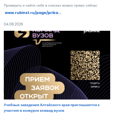
Проверить и найти себя в списках можно прямо сейчас:
www.rubinst.ru/page/prika...
Мы искренне поздравляем каждого, кто прошел этот
04.08.2026
непростой путь! Ваше место в нашей дружной семье уже
забронировано.
Учебные заведения Алтайского края приглашаются к
участию в конкурсе команд вузов