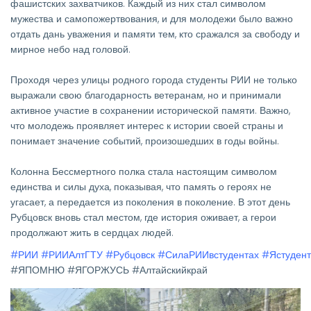
фашистских захватчиков. Каждый из них стал символом
мужества и самопожертвования, и для молодежи было важно
отдать дань уважения и памяти тем, кто сражался за свободу и
мирное небо над головой.
Проходя через улицы родного города студенты РИИ не только
выражали свою благодарность ветеранам, но и принимали
активное участие в сохранении исторической памяти. Важно,
что молодежь проявляет интерес к истории своей страны и
понимает значение событий, произошедших в годы войны.
Колонна Бессмертного полка стала настоящим символом
единства и силы духа, показывая, что память о героях не
угасает, а передается из поколения в поколение. В этот день
Рубцовск вновь стал местом, где история оживает, а герои
продолжают жить в сердцах людей.
#РИИ
#РИИАлтГТУ
#Рубцовск
#СилаРИИвстудентах
#Ястуден
#ЯПОМНЮ #ЯГОРЖУСЬ #Алтайскийкрай
Изображение