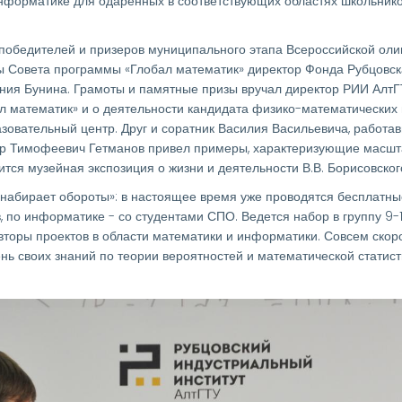
информатике для одаренных в соответствующих областях школьнико
ь победителей и призеров муниципального этапа Всероссийской ол
ы Совета программы «Глобал математик» директор Фонда Рубцовск
ения Бунина. Грамоты и памятные призы вручал директор РИИ Алт
ал математик» и о деятельности кандидата физико-математических
азовательный центр. Друг и соратник Василия Васильевича, работ
тор Тимофеевич Гетманов привел примеры, характеризующие масшт
тся музейная экспозиция о жизни и деятельности В.В. Борисовског
набирает обороты»: в настоящее время уже проводятся бесплатны
 по информатике - со студентами СПО. Ведется набор в группу 9-1
торы проектов в области математики и информатики. Совсем скоро
ь своих знаний по теории вероятностей и математической статисти