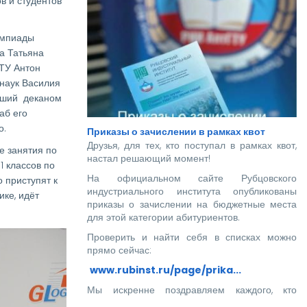
в и студентов
импиады
а Татьяна
ГТУ Антон
 наук Василия
авший деканом
аб его
о.
Приказы о зачислении в рамках квот
Друзья, для тех, кто поступал в рамках квот,
е занятия по
настал решающий момент!
1 классов по
На официальном сайте Рубцовского
 приступят к
индустриального института опубликованы
ке, идёт
приказы о зачислении на бюджетные места
для этой категории абитуриентов.
Проверить и найти себя в списках можно
прямо сейчас:
www.rubinst.ru/page/prika...
Мы искренне поздравляем каждого, кто
прошел этот непростой путь! Ваше место в