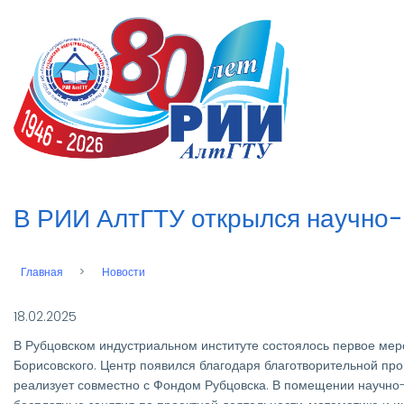
Перейти
к
n
основному
содержанию
В РИИ АлтГТУ открылся научно-
Главная
Новости
Строка
навигации
18.02.2025
В Рубцовском индустриальном институте состоялось первое мер
Борисовского. Центр появился благодаря благотворительной пр
реализует совместно с Фондом Рубцовска. В помещении научно-