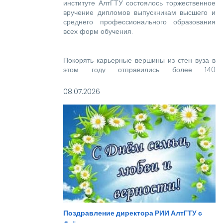
институте АлтГТУ состоялось торжественное
вручение дипломов выпускникам высшего и
среднего профессионального образования
всех форм обучения.
Покорять карьерные вершины из стен вуза в
этом году отправились более 140
новоиспеченных высококвалифицированных
специалистов, которым предстоит стать
08.07.2026
надежной опорой и строить будущее нашей
великой страны.
Поздравление директора РИИ АлтГТУ с