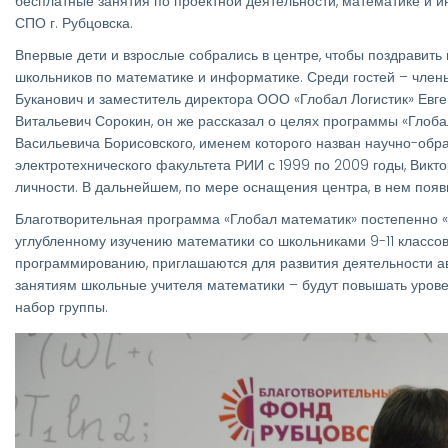
бесплатные занятия по проектной деятельности, математике и 
СПО г. Рубцовска.
Впервые дети и взрослые собрались в центре, чтобы поздравит
школьников по математике и информатике. Среди гостей – член
Буканович и заместитель директора ООО «Глобал Логистик» Евг
Витальевич Сорокин, он же рассказал о целях программы «Глоб
Васильевича Борисовского, именем которого назван научно-обр
электротехнического факультета РИИ с 1999 по 2009 годы, Вик
личности. В дальнейшем, по мере оснащения центра, в нем появи
Благотворительная программа «Глобал математик» постепенно «
углубленному изучению математики со школьниками 9-11 классов,
программированию, приглашаются для развития деятельности ав
занятиям школьные учителя математики – будут повышать уровен
набор группы.
Изображение