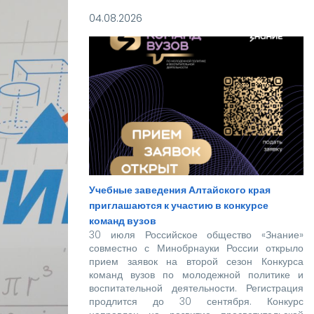
нашей дружной семье уже забронировано.
04.08.2026
Учебные заведения Алтайского края
приглашаются к участию в конкурсе
команд вузов
30 июля Российское общество «Знание»
совместно с Минобрнауки России открыло
прием заявок на второй сезон Конкурса
команд вузов по молодежной политике и
воспитательной деятельности. Регистрация
продлится до 30 сентября. Конкурс