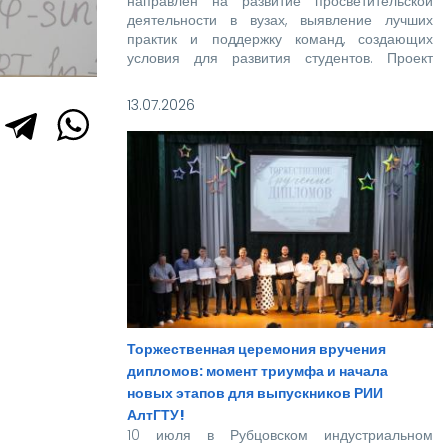
направлен на развитие просветительской
деятельности в вузах, выявление лучших
практик и поддержку команд, создающих
условия для развития студентов. Проект
реализуется при поддержке Росмолодежи в
рамках национального проекта «Молодежь и
13.07.2026
дети».
Торжественная церемония вручения
дипломов: момент триумфа и начала
новых этапов для выпускников РИИ
АлтГТУ!
10 июля в Рубцовском индустриальном