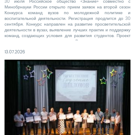
30 июля Российское общество «Знание» совместно с
Минобрнауки России открыло прием заявок на второй сезон
Конкурса команд вузов по молодежной политике и
воспитательной деятельности. Регистрация продлится до 30
сентября. Конкурс направлен на развитие просветительской
деятельности в вузах, выявление лучших практик и поддержку
команд, создающих условия для развития студентов. Проект
реализуется при поддержке Росмолодежи в рамках
национального проекта «Молодежь и дети».
13.07.2026