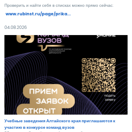
Проверить и найти себя в списках можно прямо сейчас:
www.rubinst.ru/page/prika...
Мы искренне поздравляем каждого, кто прошел этот
04.08.2026
непростой путь! Ваше место в нашей дружной семье уже
забронировано.
Учебные заведения Алтайского края приглашаются к
участию в конкурсе команд вузов