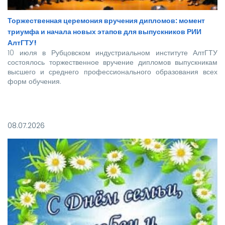
Торжественная церемония вручения дипломов: момент
триумфа и начала новых этапов для выпускников РИИ
АлтГТУ!
10 июля в Рубцовском индустриальном институте АлтГТУ
состоялось торжественное вручение дипломов выпускникам
высшего и среднего профессионального образования всех
форм обучения.
Покорять карьерные вершины из стен вуза в этом году
отправились более 140 новоиспеченных
08.07.2026
высококвалифицированных специалистов, которым предстоит
стать надежной опорой и строить будущее нашей великой
страны.