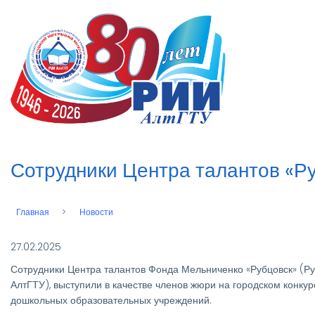
Перейти
к
n
основному
содержанию
Сотрудники Центра талантов «Ру
Главная
Новости
Строка
навигации
27.02.2025
Сотрудники Центра талантов Фонда Мельниченко «Рубцовск» (Р
АлтГТУ), выступили в качестве членов жюри на городском конку
дошкольных образовательных учреждений.