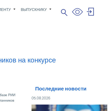
ИЕНТУ
ВЫПУСКНИКУ
Поиск
+
+
Search
User
account
menu
иков на конкурсе
Последние новости
 базе РИИ
05.08.2026
танников