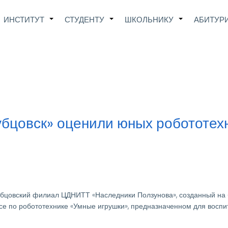
Main
ИНСТИТУТ
СТУДЕНТУ
ШКОЛЬНИКУ
АБИТУР
+
+
+
avigation
бцовск» оценили юных робототехн
убцовский филиал ЦДНИТТ «Наследники Ползунова», созданный на
рсе по робототехнике «Умные игрушки», предназначенном для воспи