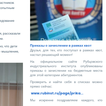
астников:
а опытным
ледование
, рассказали
ие.
Приказы о зачислении в рамках квот
о, что дети
Друзья, для тех, кто поступал в рамках квот,
ое мышление,
настал решающий момент!
На официальном сайте Рубцовского
индустриального института опубликованы
приказы о зачислении на бюджетные места
для этой категории абитуриентов.
Проверить и найти себя в списках можно
прямо сейчас:
www.rubinst.ru/page/prika...
Мы искренне поздравляем каждого, кто
прошел этот непростой путь! Ваше место в