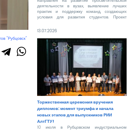
направлен на развитие просветительской
деятельности в вузах, выявление лучших
практик и поддержку команд, создающих
условия для развития студентов. Проект
реализуется при поддержке Росмолодежи в
рамках национального проекта «Молодежь и
13.07.2026
дети».
ов "Рубцовск"
Торжественная церемония вручения
дипломов: момент триумфа и начала
новых этапов для выпускников РИИ
АлтГТУ!
10 июля в Рубцовском индустриальном