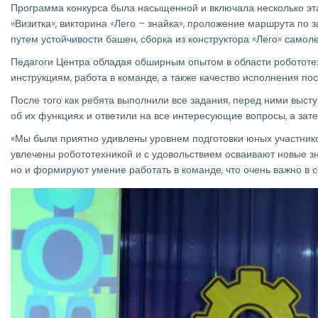
Программа конкурса была насыщенной и включала несколько эт
«Визитка», викторина «Лего – знайка», проложение маршрута по 
путем устойчивости башен, сборка из конструктора «Лего» самоле
Педагоги Центра обладая обширным опытом в области робототе
инструкциям, работа в команде, а также качество исполнения по
После того как ребята выполнили все задания, перед ними выст
об их функциях и ответили на все интересующие вопросы, а зат
«Мы были приятно удивлены уровнем подготовки юных участнико
увлечены робототехникой и с удовольствием осваивают новые зн
но и формируют умение работать в команде, что очень важно в 
Изображение