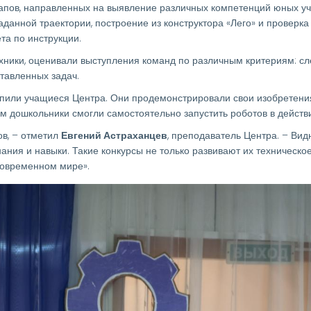
апов, направленных на выявление различных компетенций юных уч
заданной траектории, построение из конструктора «Лего» и проверк
та по инструкции.
хники, оценивали выступления команд по различным критериям: с
ставленных задач.
упили учащиеся Центра. Они продемонстрировали свои изобретения
ем дошкольники смогли самостоятельно запустить роботов в действ
в, – отметил
Евгений Астраханцев
, преподаватель Центра. – Видн
ания и навыки. Такие конкурсы не только развивают их техническ
современном мире».