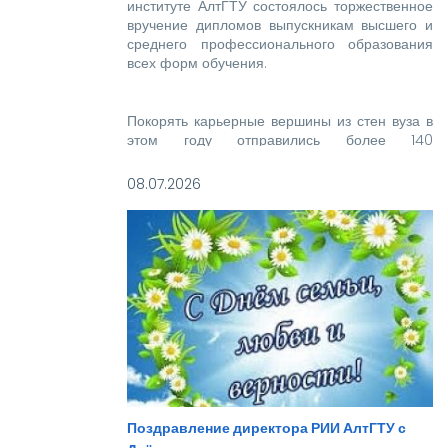
институте АлтГТУ состоялось торжественное
вручение дипломов выпускникам высшего и
среднего профессионального образования
всех форм обучения.
Покорять карьерные вершины из стен вуза в
этом году отправились более 140
новоиспеченных высококвалифицированных
специалистов, которым предстоит стать
08.07.2026
надежной опорой и строить будущее нашей
великой страны.
Поздравление директора РИИ АлтГТУ с