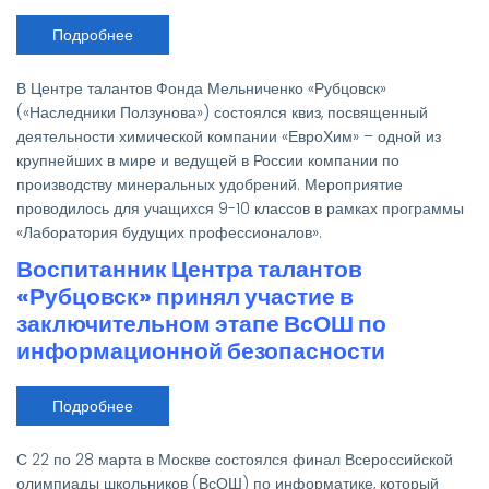
Подробнее
о
Шаг
в
профессию:
В Центре талантов Фонда Мельниченко «Рубцовск»
рубцовские
таланты
(«Наследники Ползунова») состоялся квиз, посвященный
приняли
деятельности химической компании «ЕвроХим» – одной из
участие
в
крупнейших в мире и ведущей в России компании по
квизе
производству минеральных удобрений. Мероприятие
о
компании
проводилось для учащихся 9-10 классов в рамках программы
«ЕвроХим»
«Лаборатория будущих профессионалов».
Воспитанник Центра талантов
«Рубцовск» принял участие в
заключительном этапе ВсОШ по
информационной безопасности
Подробнее
о
Воспитанник
Центра
талантов
С 22 по 28 марта в Москве состоялся финал Всероссийской
«Рубцовск»
принял
олимпиады школьников (ВсОШ) по информатике, который