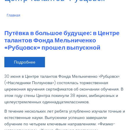
Главная
Строка
навигации
Путёвка в большое будущее: в Центре
талантов Фонда Мельниченко
«Рубцовск» прошел выпускной
Подробнее
о
Путёвка
в
большое
30 июня в Центре талантов Фонда Мельниченко «Рубцовск»
будущее:
в
(«Наследники Ползунова») состоялась торжественная
Центре
церемония вручения сертификатов об окончании обучения. В
талантов
Фонда
этом году стены Центра покинули 38 ярких, амбициозных и
Мельниченко
целеустремленных одиннадцатиклассников.
«Рубцовск»
прошел
выпускной
В течение нескольких лет ребята углубленно изучали точные и
естественные науки. Выпускники успешно завершили
обучение по четырем ключевым направлениям: «Физико-