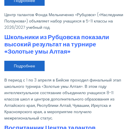
Подробнее
о
Центр
талантов
«Рубцовск»
Центр талантов Фонда Мельниченко «Рубцовск» («Наследники
приглашает
школьников
Ползунова») объявляет набор учащихся в 5-11 классы на
на
2026/2027 учебный год.
обучение
в
Школьники из Рубцовска показали
2026/27
учебном
высокий результат на турнире
году
«Золотые умы Алтая»
Подробнее
о
Школьники
из
Рубцовска
В период с 1 по 3 апреля в Бийске проходил финальный этап
показали
высокий
школьного турнира «Золотые умы Алтая». В этом году
результат
интеллектуальное состязание объединило учащихся 8-11
на
турнире
классов школ и центров дополнительного образования из
«Золотые
Алтайского края, Республики Алтай, Чувашии, Иркутска и
умы
Алтая»
Красноярского края, а мероприятие получило
межрегиональный статус.
Воспитанник Центра талантов