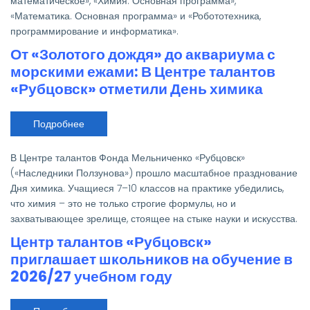
математическое», «Химия. Основная программа»,
«Математика. Основная программа» и «Робототехника,
программирование и информатика».
От «Золотого дождя» до аквариума с
морскими ежами: В Центре талантов
«Рубцовск» отметили День химика
Подробнее
о
От
«Золотого
дождя»
В Центре талантов Фонда Мельниченко «Рубцовск»
до
аквариума
(«Наследники Ползунова») прошло масштабное празднование
с
Дня химика. Учащиеся 7–10 классов на практике убедились,
морскими
ежами:
что химия – это не только строгие формулы, но и
В
захватывающее зрелище, стоящее на стыке науки и искусства.
Центре
талантов
Центр талантов «Рубцовск»
«Рубцовск»
отметили
приглашает школьников на обучение в
День
химика
2026/27 учебном году