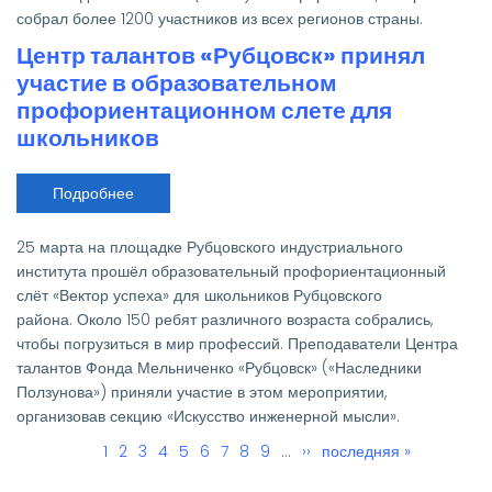
участие
собрал более 1200 участников из всех регионов страны.
в
заключительном
Центр талантов «Рубцовск» принял
этапе
ВсОШ
участие в образовательном
по
информационной
профориентационном слете для
безопасности
школьников
Подробнее
о
Центр
талантов
«Рубцовск»
25 марта на площадке Рубцовского индустриального
принял
участие
института прошёл образовательный профориентационный
в
слёт «Вектор успеха» для школьников Рубцовского
образовательном
профориентационном
района. Около 150 ребят различного возраста собрались,
слете
чтобы погрузиться в мир профессий. Преподаватели Центра
для
школьников
талантов Фонда Мельниченко «Рубцовск» («Наследники
Ползунова») приняли участие в этом мероприятии,
организовав секцию «Искусство инженерной мысли».
Текущая
1
Page
2
Page
3
Page
4
Page
5
Page
6
Page
7
Page
8
Page
9
…
Следующая
››
Последняя
последняя »
Нумерация
страница
страница
страница
страниц