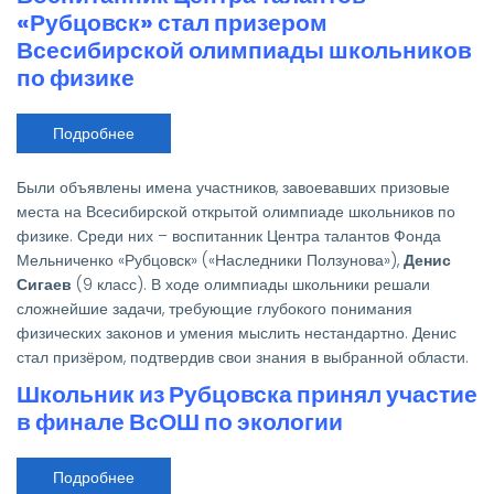
«Рубцовск» стал призером
Всесибирской олимпиады школьников
по физике
Подробнее
о
Воспитанник
Центра
талантов
Были объявлены имена участников, завоевавших призовые
«Рубцовск»
стал
места на Всесибирской открытой олимпиаде школьников по
призером
физике. Среди них – воспитанник Центра талантов Фонда
Всесибирской
олимпиады
Мельниченко «Рубцовск» («Наследники Ползунова»),
Денис
школьников
Сигаев
(9 класс). В ходе олимпиады школьники решали
по
физике
сложнейшие задачи, требующие глубокого понимания
физических законов и умения мыслить нестандартно. Денис
стал призёром, подтвердив свои знания в выбранной области.
Школьник из Рубцовска принял участие
в финале ВсОШ по экологии
Подробнее
о
Школьник