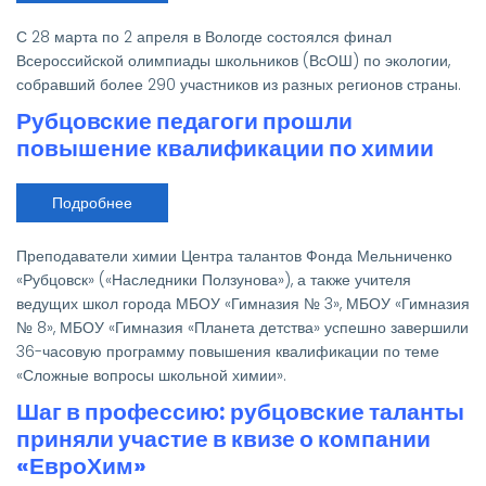
из
Рубцовска
С 28 марта по 2 апреля в Вологде состоялся финал
принял
участие
Всероссийской олимпиады школьников (ВсОШ) по экологии,
в
собравший более 290 участников из разных регионов страны.
финале
ВсОШ
Рубцовские педагоги прошли
по
экологии
повышение квалификации по химии
Подробнее
о
Рубцовские
педагоги
прошли
Преподаватели химии Центра талантов Фонда Мельниченко
повышение
квалификации
«Рубцовск» («Наследники Ползунова»), а также учителя
по
ведущих школ города МБОУ «Гимназия № 3», МБОУ «Гимназия
химии
№ 8», МБОУ «Гимназия «Планета детства» успешно завершили
36-часовую программу повышения квалификации по теме
«Сложные вопросы школьной химии».
Шаг в профессию: рубцовские таланты
приняли участие в квизе о компании
«ЕвроХим»