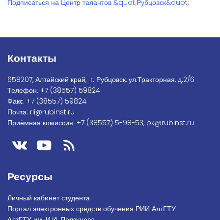
Подписаться на Центр талантов &quot;Рубцовск&quot;
Контакты
658207, Алтайский край, г. Рубцовск, ул.Тракторная, д.2/6
Телефон:
+7
(38557) 59824
Факс:
+7 (38557) 59824
Почта:
rii@rubinst.ru
Приёмная комиссия:
+7 (38557) 5-98-53
,
pk@rubinst.ru
Ресурсы
Личный кабинет студента
Портал электронных средств обучения РИИ АлтГТУ
АлтГТУ им. И.И. Ползунова