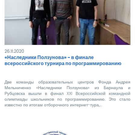
3х4
Важно: студенты, не достигшие 18 лет,
должны явиться на заселение в
сопровождении родителей.
Если у вас возникли вопросы,
обращайтесь по телефону: 8-385-
57-5-98-65.
26.11.2020
Ждем вас!
«Наследники Ползунова» - в финале
всероссийского турнира по программированию
Две команды образовательных центров Фонда Андрея
Мельниченко «Наследники Ползунова» из Барнаула и
Рубцовска вышли в финал XXI Всероссийской командной
олимпиады школьников по программированию. Это стало
известно по итогам отборочного интернет-тура,…