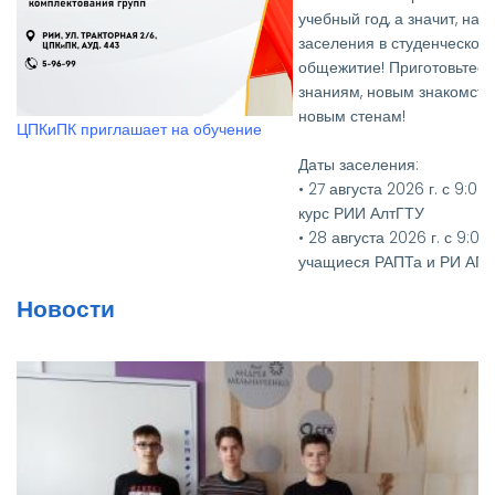
учебный год, а значит, настало время
заселения в студенческое
общежитие! Приготовьтесь к новым
знаниям, новым знакомствам и
Вручение дипломов выпус
новым стенам!
РИИ АлтГТУ
Даты заселения:
• 27 августа 2026 г. с 9:00 до 15:00 - 1
курс РИИ АлтГТУ
• 28 августа 2026 г. с 9:00 до 15:00 -
учащиеся РАПТа и РИ АГУ
• 27, 28, 31 августа 2026 г. с 9:00 до
Новости
15:00 - 2-4 курсы РИИ АлтГТУ
Необходимые документы:
• Паспорт и его копия
• Медицинская справка
(флюорография (копия), кровь на
RW, осмотр на чесотку и педикулез)
• Для первокурсников — два фото