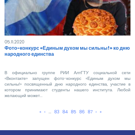
05.11.2020
Фото-конкурс «Единым духом мы сильны!» ко дню
народного единства
В официально группе РИИ АлтГТУ социальной сети
«Вконтакте» запущен фото-конкурс «Единым духом мы
сильны!» посвященный дню народного единства, участие в
котором принимают студенты нашего института. Любой
желающий может…
Первая
«
←
‹
…
Page
83
Page
84
Текущая
85
Page
86
Page
87
Следующая
›
Последняя
»
Нумерация
страница
страница
страница
страница
страниц