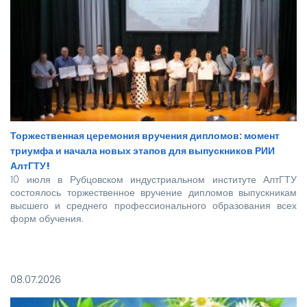
Торжественная церемония вручения дипломов: момент
триумфа и начала новых этапов для выпускников РИИ
АлтГТУ!
10 июля в Рубцовском индустриальном институте АлтГТУ
состоялось торжественное вручение дипломов выпускникам
высшего и среднего профессионального образования всех
форм обучения.
Покорять карьерные вершины из стен вуза в этом году
отправились более 140 новоиспеченных
08.07.2026
высококвалифицированных специалистов, которым предстоит
стать надежной опорой и строить будущее нашей великой