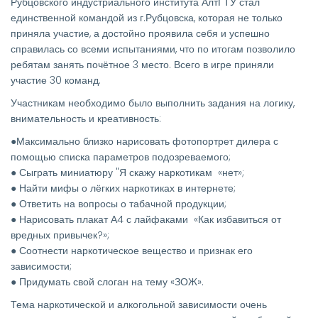
Рубцовского индустриального института АлтГТУ стал
единственной командой из г.Рубцовска, которая не только
приняла участие, а достойно проявила себя и успешно
справилась со всеми испытаниями, что по итогам позволило
ребятам занять почётное 3 место. Всего в игре приняли
участие 30 команд.
Участникам необходимо было выполнить задания на логику,
внимательность и креативность:
●Максимально близко нарисовать фотопортрет дилера с
помощью списка параметров подозреваемого;
● Сыграть миниатюру "Я скажу наркотикам «нет»;
● Найти мифы о лёгких наркотиках в интернете;
● Ответить на вопросы о табачной продукции;
● Нарисовать плакат А4 с лайфаками «Как избавиться от
вредных привычек?»;
● Соотнести наркотическое вещество и признак его
зависимости;
● Придумать свой слоган на тему «ЗОЖ».
Тема наркотической и алкогольной зависимости очень