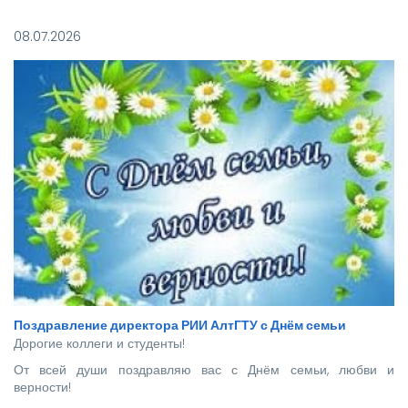
Покорять карьерные вершины из стен вуза в этом году
отправились более 140 новоиспеченных
08.07.2026
высококвалифицированных специалистов, которым предстоит
стать надежной опорой и строить будущее нашей великой
страны.
Поздравление директора РИИ АлтГТУ с Днём семьи
Дорогие коллеги и студенты!
От всей души поздравляю вас с Днём семьи, любви и
верности!