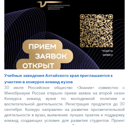
Учебные заведения Алтайского края приглашаются к
участию в конкурсе команд вузов
30 июля Российское общество «Знание» совместно с
Минобрнауки России открыло прием заявок на второй сезон
Конкурса команд вузов по молодежной политике и
воспитательной деятельности. Регистрация продлится до 30
сентября. Конкурс направлен на развитие просветительской
деятельности в вузах, выявление лучших практик и поддержку
команд, создающих условия для развития студентов. Проект
реализуется при поддержке Росмолодежи в рамках