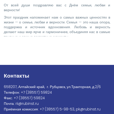
От всей души поздравляю вас с Днём семьи, любви и
верности!
Этот праздник напоминает нам о самых важных ценностях в
жизни — о семье, любви и верности. Семья — это наша опора,
поддержка и источник вдохновения. Любовь и верность
делают наш мир ярче и гармоничнее, объединяя нас в самые
трудные и самые радостные моменты.
Контакты
658207, Алтайский край, г. Рубцовск, ул.Тракторная, д.2/6
Телефон:
+7
(38557) 59824
Факс:
+7 (38557) 59824
Почта:
rii@rubinst.ru
Приёмная комиссия:
+7 (38557) 5-98-53
,
pk@rubinst.ru