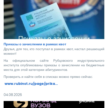
Приказы о зачислении в рамках квот
Друзья, для тех, кто поступал в рамках квот, настал решающий
момент!
На официальном сайте Рубцовского индустриального
института опубликованы приказы о зачислении на бюджетные
места для этой категории абитуриентов.
Проверить и найти себя в списках можно прямо сейчас:
www.rubinst.ru/page/prika...
Мы искренне поздравляем каждого, кто прошел этот
04.08.2026
непростой путь! Ваше место в нашей дружной семье уже
забронировано.