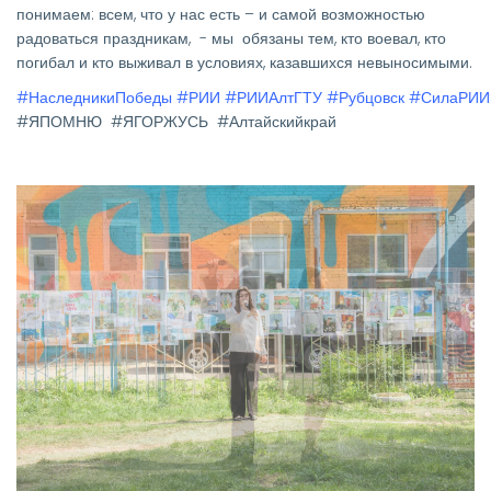
понимаем: всем, что у нас есть – и самой возможностью
радоваться праздникам, - мы обязаны тем, кто воевал, кто
погибал и кто выживал в условиях, казавшихся невыносимыми.
#НаследникиПобеды
#РИИ
#РИИАлтГТУ
#Рубцовск
#СилаРИИв
#ЯПОМНЮ #ЯГОРЖУСЬ #Алтайскийкрай
Изображение