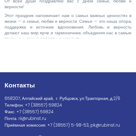
От всей души поздравляю вас с Днём семьи, любви и
верности!
Этот праздник напоминает нам о самых важных ценностях в
жизни — о семье, любви и верности. Семья — это наша опора,
поддержка и источник вдохновения. Любовь и верность
делают наш мир ярче и гармоничнее, объединяя нас в самые
трудные и самые радостные моменты.
Контакты
658207, Алтайский край, г. Рубцовск, ул.Тракторная, д.2/6
Телефон:
+7
(38557) 59824
Факс:
+7 (38557) 59824
Почта:
rii@rubinst.ru
Приёмная комиссия:
+7 (38557) 5-98-53
,
pk@rubinst.ru