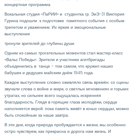
концертная программа.
Вокальная студия «ПаРИИ» и студентка гр. ЭиЭ-31 Виктория
Гурина подошли к подготовке памятного события с особым
трепетом и уважением. Их яркие и эмоциональные
выступления
тронули зрителей до глубины души.
Одним из самых трогательных моментов стал мастер‑класс
«Вальс Победы». Зрители и участники агитбригады
объединились в танце – том самом, что кружил наших
бабушек и дедушек майским днём 1945 года.
Каждое выступление словно оживляло связь времён: со сцены
звучали слова о войне и мире, о светлых мгновениях и горьких
утратах, но сильнее всего ощущалась искренняя
благодарность. Глядя в горящие глаза молодёжи, сердце
наполняется верой: пока память живёт в юных сердцах, можно
быть спокойным за наше завтра.
В эти дни, когда природа пробуждается к жизни, мы особенно
остро чувствуем, как прекрасна и дорога нам жизнь. И