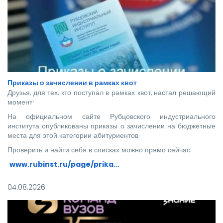
Приказы о зачислении в рамках квот
Друзья, для тех, кто поступал в рамках квот, настал решающий
момент!
На официальном сайте Рубцовского индустриального
института опубликованы приказы о зачислении на бюджетные
места для этой категории абитуриентов.
Проверить и найти себя в списках можно прямо сейчас:
www.rubinst.ru/page/prika...
Мы искренне поздравляем каждого, кто прошел этот
04.08.2026
непростой путь! Ваше место в нашей дружной семье уже
забронировано.