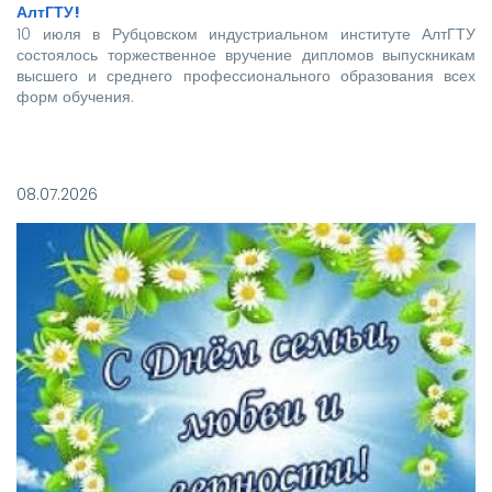
АлтГТУ!
10 июля в Рубцовском индустриальном институте АлтГТУ
состоялось торжественное вручение дипломов выпускникам
высшего и среднего профессионального образования всех
форм обучения.
Покорять карьерные вершины из стен вуза в этом году
отправились более 140 новоиспеченных
08.07.2026
высококвалифицированных специалистов, которым предстоит
стать надежной опорой и строить будущее нашей великой
страны.