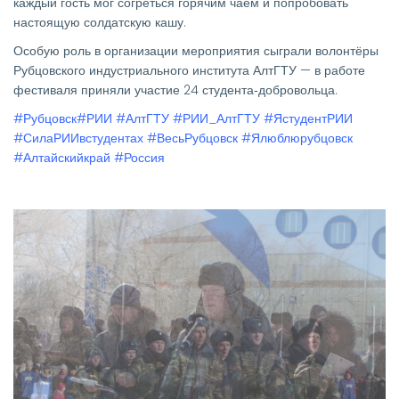
каждый гость мог согреться горячим чаем и попробовать
настоящую солдатскую кашу.
Особую роль в организации мероприятия сыграли волонтёры
Рубцовского индустриального института АлтГТУ — в работе
фестиваля приняли участие 24 студента‑добровольца.
#Рубцовск
#РИИ
#АлтГТУ
#РИИ_АлтГТУ
#ЯстудентРИИ
#СилаРИИвстудентах
#ВесьРубцовск
#Ялюблюрубцовск
#Алтайскийкрай
#Россия
Изображение