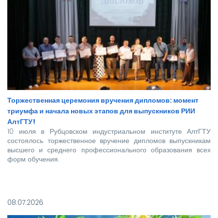
Торжественная церемония вручения дипломов: момент
триумфа и начала новых этапов для выпускников РИИ
АлтГТУ!
10 июля в Рубцовском индустриальном институте АлтГТУ
состоялось торжественное вручение дипломов выпускникам
высшего и среднего профессионального образования всех
форм обучения.
Покорять карьерные вершины из стен вуза в этом году
отправились более 140 новоиспеченных
08.07.2026
высококвалифицированных специалистов, которым предстоит
стать надежной опорой и строить будущее нашей великой