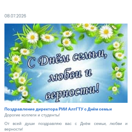
Покорять карьерные вершины из стен вуза в этом году
отправились более 140 новоиспеченных
08.07.2026
высококвалифицированных специалистов, которым предстоит
стать надежной опорой и строить будущее нашей великой
страны.
Поздравление директора РИИ АлтГТУ с Днём семьи
Дорогие коллеги и студенты!
От всей души поздравляю вас с Днём семьи, любви и
верности!