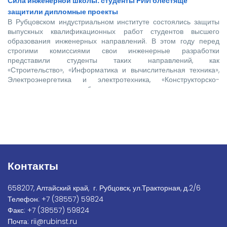
Сила инженерной школы: студенты РИИ блестяще
защитили дипломные проекты
В Рубцовском индустриальном институте состоялись защиты
выпускных квалификационных работ студентов высшего
образования инженерных направлений. В этом году перед
строгими комиссиями свои инженерные разработки
представили студенты таких направлений, как
«Строительство», «Информатика и вычислительная техника»,
Электроэнергетика и электротехника, «Конструкторско-
технологическое обеспечение машиностроительных
производств», «Технологические машины и оборудование»,
«Наземные транспортно-технологические комплексы».
Контакты
658207, Алтайский край, г. Рубцовск, ул.Тракторная, д.2/6
Телефон:
+7
(38557) 59824
Факс:
+7 (38557) 59824
Почта:
rii@rubinst.ru