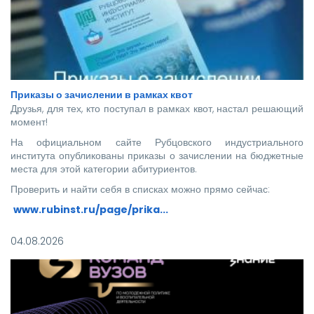
Приказы о зачислении в рамках квот
Друзья, для тех, кто поступал в рамках квот, настал решающий
момент!
На официальном сайте Рубцовского индустриального
института опубликованы приказы о зачислении на бюджетные
места для этой категории абитуриентов.
Проверить и найти себя в списках можно прямо сейчас:
www.rubinst.ru/page/prika...
Мы искренне поздравляем каждого, кто прошел этот
04.08.2026
непростой путь! Ваше место в нашей дружной семье уже
забронировано.