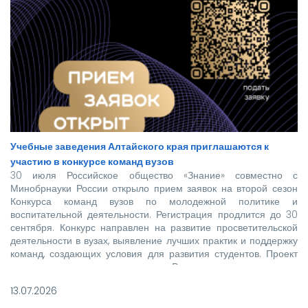
Учебные заведения Алтайского края приглашаются к
участию в конкурсе команд вузов
30 июля Российское общество «Знание» совместно с
Минобрнауки России открыло прием заявок на второй сезон
Конкурса команд вузов по молодежной политике и
воспитательной деятельности. Регистрация продлится до 30
сентября. Конкурс направлен на развитие просветительской
деятельности в вузах, выявление лучших практик и поддержку
команд, создающих условия для развития студентов. Проект
реализуется при поддержке Росмолодежи в рамках
национального проекта «Молодежь и дети».
13.07.2026