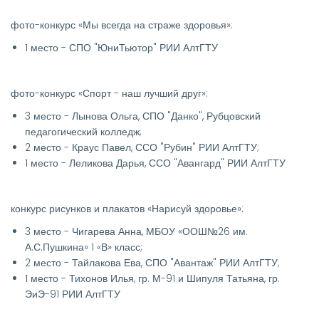
фото-конкурс «Мы всегда на страже здоровья»:
1 место - СПО "ЮниТьютор" РИИ АлтГТУ
фото-конкурс «Спорт - наш лучший друг»:
3 место - Лынова Ольга, СПО "Данко", Рубцовский
педагогический колледж;
2 место - Краус Павел, ССО "Рубин" РИИ АлтГТУ;
1 место - Леликова Дарья, ССО "Авангард" РИИ АлтГТУ
конкурс рисунков и плакатов «Нарисуй здоровье»:
3 место - Чигарева Анна, МБОУ «ООШ№26 им.
А.С.Пушкина» 1 «В» класс;
2 место - Тайлакова Ева, СПО "Авантаж" РИИ АлтГТУ;
1 место - Тихонов Илья, гр. М-91 и Шипуля Татьяна, гр.
ЭиЭ-91 РИИ АлтГТУ