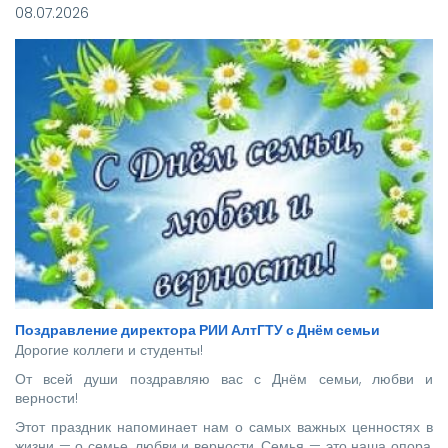
отправились более 140 новоиспеченных
08.07.2026
высококвалифицированных специалистов, которым предстоит
стать надежной опорой и строить будущее нашей великой
страны.
Поздравление директора РИИ АлтГТУ с Днём семьи
Дорогие коллеги и студенты!
От всей души поздравляю вас с Днём семьи, любви и
верности!
Этот праздник напоминает нам о самых важных ценностях в
жизни — о семье, любви и верности. Семья — это наша опора,