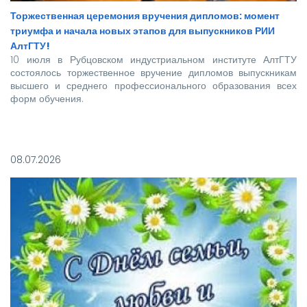
Торжественная церемония вручения дипломов: момент
триумфа и начала новых этапов для выпускников РИИ
АлтГТУ!
10 июля в Рубцовском индустриальном институте АлтГТУ
состоялось торжественное вручение дипломов выпускникам
высшего и среднего профессионального образования всех
форм обучения.
Покорять карьерные вершины из стен вуза в этом году
отправились более 140 новоиспеченных
08.07.2026
высококвалифицированных специалистов, которым предстоит
стать надежной опорой и строить будущее нашей великой
страны.