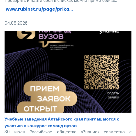
Проверить и найти себя в списках можно прямо сейчас:
www.rubinst.ru/page/prika...
Мы искренне поздравляем каждого, кто прошел этот
04.08.2026
непростой путь! Ваше место в нашей дружной семье уже
забронировано.
Учебные заведения Алтайского края приглашаются к
участию в конкурсе команд вузов
30 июля Российское общество «Знание» совместно с