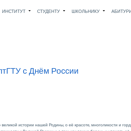
Main
ИНСТИТУТ
СТУДЕНТУ
ШКОЛЬНИКУ
АБИТУР
+
+
+
avigation
лтГТУ с Днём России
великой истории нашей Родины, о её красоте, многоликости и горд