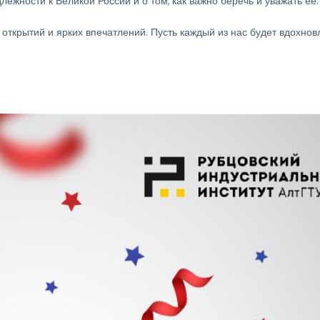
ежности к Великой России и о том, как важно беречь и уважать её.
 открытий и ярких впечатлений. Пусть каждый из нас будет вдохно