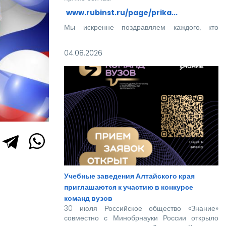
www.rubinst.ru/page/prika...
Мы искренне поздравляем каждого, кто
прошел этот непростой путь! Ваше место в
нашей дружной семье уже забронировано.
04.08.2026
Учебные заведения Алтайского края
приглашаются к участию в конкурсе
команд вузов
30 июля Российское общество «Знание»
совместно с Минобрнауки России открыло