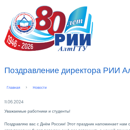
Перейти
к
n
основному
содержанию
Поздравление директора РИИ А
Главная
Новости
Строка
навигации
11.06.2024
Уважаемые работники и студенты!
Поздравляю вас с Днём России! Этот праздник напоминает нам о 