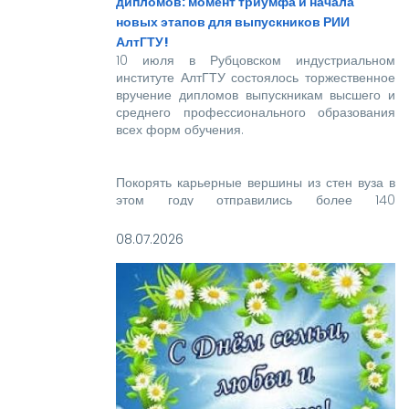
дипломов: момент триумфа и начала
новых этапов для выпускников РИИ
АлтГТУ!
10 июля в Рубцовском индустриальном
институте АлтГТУ состоялось торжественное
вручение дипломов выпускникам высшего и
среднего профессионального образования
всех форм обучения.
Покорять карьерные вершины из стен вуза в
этом году отправились более 140
новоиспеченных высококвалифицированных
специалистов, которым предстоит стать
08.07.2026
надежной опорой и строить будущее нашей
великой страны.