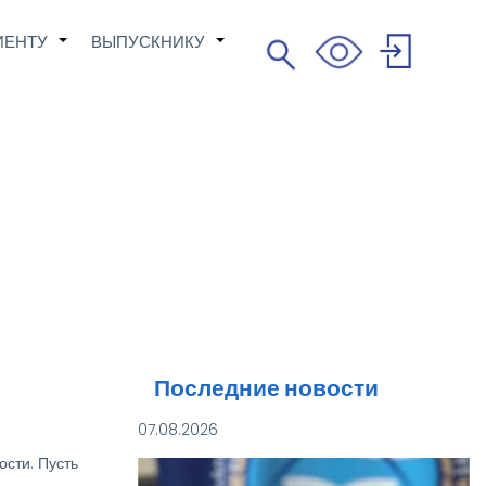
ИЕНТУ
ВЫПУСКНИКУ
Поиск
+
+
Search
User
account
menu
Последние новости
07.08.2026
ости. Пусть