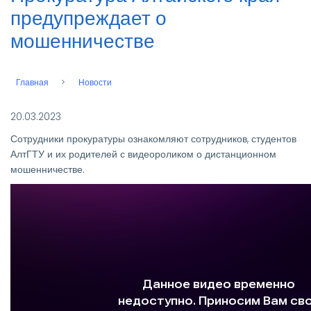
предупреждает о
мошенничестве
Главная
Новости
Строка
навигации
20.03.2023
Сотрудники прокуратуры ознакомляют сотрудников, студентов
АлтГТУ и их родителей с видеороликом о дистанционном
мошенничестве.