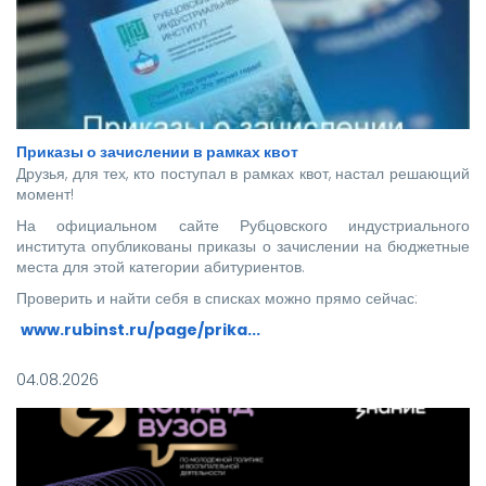
Приказы о зачислении в рамках квот
Друзья, для тех, кто поступал в рамках квот, настал решающий
момент!
На официальном сайте Рубцовского индустриального
института опубликованы приказы о зачислении на бюджетные
места для этой категории абитуриентов.
Проверить и найти себя в списках можно прямо сейчас:
www.rubinst.ru/page/prika...
Мы искренне поздравляем каждого, кто прошел этот
04.08.2026
непростой путь! Ваше место в нашей дружной семье уже
забронировано.