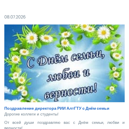
Покорять карьерные вершины из стен вуза в этом году
отправились более 140 новоиспеченных
08.07.2026
высококвалифицированных специалистов, которым предстоит
стать надежной опорой и строить будущее нашей великой
страны.
Поздравление директора РИИ АлтГТУ с Днём семьи
Дорогие коллеги и студенты!
От всей души поздравляю вас с Днём семьи, любви и
верности!