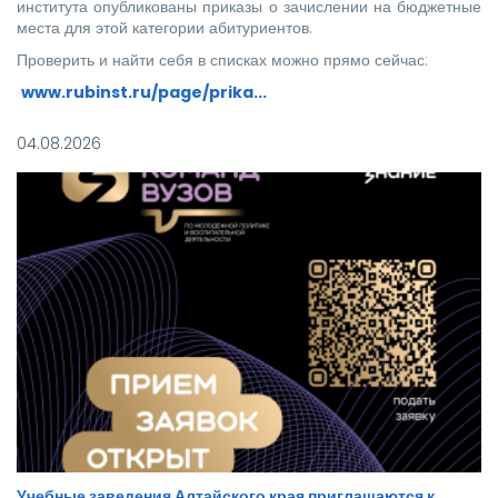
института опубликованы приказы о зачислении на бюджетные
места для этой категории абитуриентов.
Проверить и найти себя в списках можно прямо сейчас:
www.rubinst.ru/page/prika...
Мы искренне поздравляем каждого, кто прошел этот
04.08.2026
непростой путь! Ваше место в нашей дружной семье уже
забронировано.
Учебные заведения Алтайского края приглашаются к