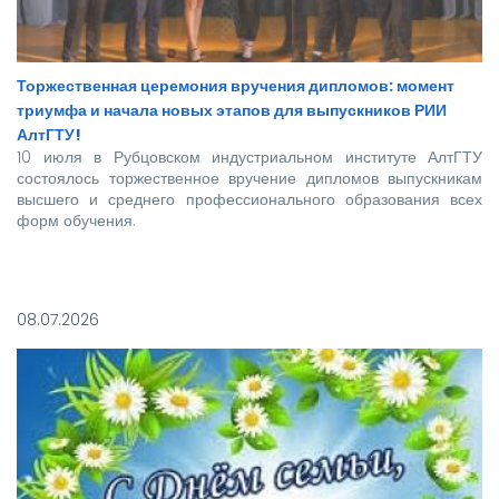
Торжественная церемония вручения дипломов: момент
триумфа и начала новых этапов для выпускников РИИ
АлтГТУ!
10 июля в Рубцовском индустриальном институте АлтГТУ
состоялось торжественное вручение дипломов выпускникам
высшего и среднего профессионального образования всех
форм обучения.
Покорять карьерные вершины из стен вуза в этом году
отправились более 140 новоиспеченных
08.07.2026
высококвалифицированных специалистов, которым предстоит
стать надежной опорой и строить будущее нашей великой
страны.