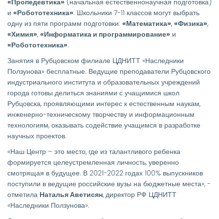
«Пропедевтика»
(начальная естественнонаучная подготовка)
и
«Робототехника»
. Школьники 7-11 классов могут выбрать
одну из пяти программ подготовки:
«Математика»
,
«Физика»
,
«Химия»
,
«Информатика и программирование»
и
«Робототехника»
.
Занятия в Рубцовском филиале ЦДНИТТ «Наследники
Ползунова» бесплатные. Ведущие преподаватели Рубцовского
индустриального института и образовательных учреждений
города готовы делиться знаниями с учащимися школ
Рубцовска, проявляющими интерес к естественным наукам,
инженерно-техническому творчеству и информационным
технологиям, оказывать содействие учащимся в разработке
научных проектов.
«Наш Центр – это место, где из талантливого ребенка
формируется целеустремленная личность, уверенно
смотрящая в будущее. В 2021-2022 годах 100% выпускников
поступили в ведущие российские вузы на бюджетные места», -
отметила
Наталья Аветисян
, директор РФ ЦДНИТТ
«Наследники Ползунова».