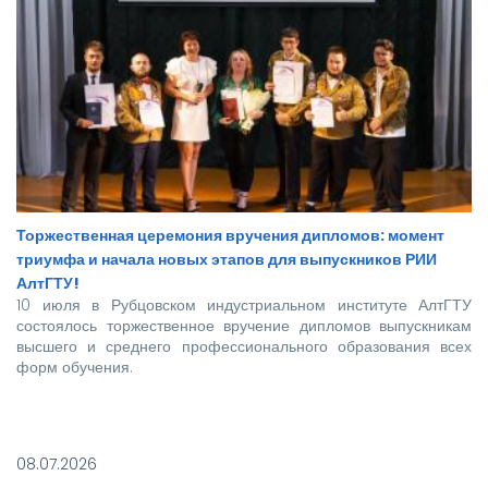
Торжественная церемония вручения дипломов: момент
триумфа и начала новых этапов для выпускников РИИ
АлтГТУ!
10 июля в Рубцовском индустриальном институте АлтГТУ
состоялось торжественное вручение дипломов выпускникам
высшего и среднего профессионального образования всех
форм обучения.
Покорять карьерные вершины из стен вуза в этом году
отправились более 140 новоиспеченных
08.07.2026
высококвалифицированных специалистов, которым предстоит