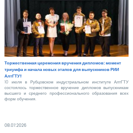
Торжественная церемония вручения дипломов: момент
триумфа и начала новых этапов для выпускников РИИ
АлтГТУ!
10 июля в Рубцовском индустриальном институте АлтГТУ
состоялось торжественное вручение дипломов выпускникам
высшего и среднего профессионального образования всех
форм обучения.
Покорять карьерные вершины из стен вуза в этом году
отправились более 140 новоиспеченных
08.07.2026
высококвалифицированных специалистов, которым предстоит