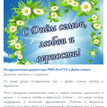
стать надежной опорой и строить будущее нашей великой
страны.
Поздравление директора РИИ АлтГТУ с Днём семьи
Дорогие коллеги и студенты!
От всей души поздравляю вас с Днём семьи, любви и
верности!
Этот праздник напоминает нам о самых важных ценностях в
жизни — о семье, любви и верности. Семья — это наша опора,
поддержка и источник вдохновения. Любовь и верность
делают наш мир ярче и гармоничнее, объединяя нас в самые