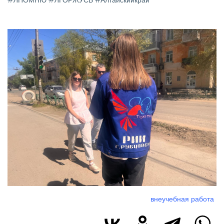
#ЯПОМНЮ #ЯГОРЖУСЬ #Алтайскийкрай
Изображение
внеучебная работа