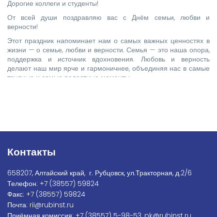
Дорогие коллеги и студенты!
От всей души поздравляю вас с Днём семьи, любви и
верности!
Этот праздник напоминает нам о самых важных ценностях в
жизни — о семье, любви и верности. Семья — это наша опора,
поддержка и источник вдохновения. Любовь и верность
делают наш мир ярче и гармоничнее, объединяя нас в самые
трудные и самые радостные моменты.
Контакты
658207, Алтайский край, г. Рубцовск, ул.Тракторная, д.2/6
Телефон:
+7
(38557) 59824
Факс:
+7 (38557) 59824
Почта:
rii@rubinst.ru
Приёмная комиссия:
+7 (38557) 5-98-53
,
pk@rubinst.ru