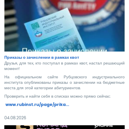
Приказы о зачислении в рамках квот
Друзья, для тех, кто поступал в рамках квот, настал решающий
момент!
На официальном сайте Рубцовского индустриального
института опубликованы приказы о зачислении на бюджетные
места для этой категории абитуриентов.
Проверить и найти себя в списках можно прямо сейчас:
www.rubinst.ru/page/prika...
Мы искренне поздравляем каждого, кто прошел этот
04.08.2026
непростой путь! Ваше место в нашей дружной семье уже
забронировано.