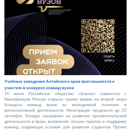
Учебные заведения Алтайского края приглашаются к
участию в конкурсе команд вузов
30 июля Российское общество «Знание» совместно с
Минобрнауки России открыло прием заявок на второй сезон
Конкурса команд вузов по молодежной политике и
воспитательной деятельности. Регистрация продлится до 30
сентября. Конкурс направлен на развитие просветительской
деятельности в вузах, выявление лучших практик и поддержку
команд, создающих условия для развития студентов. Проект