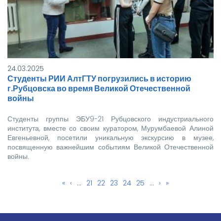
24.03.2025
Студенты РИИ АлтГТУ погрузились в историю
г.Рубцовска во время Великой Отечественной
войны
Студенты группы ЭБУ9-21 Рубцовского индустриального
института, вместе со своим куратором, Мурумбаевой Алиной
Евгеньевной, посетили уникальную экскурсию в музее,
посвященную важнейшим событиям Великой Отечественной
войны.
Первая
«
←
‹
…
Page
21
Page
22
Текущая
23
Page
24
Page
25
…
Следующая
›
Последняя
»
Нумерация
страница
страница
страница
страница
страниц