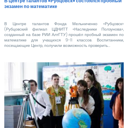
В Центре талантов «Рубцовск» состоялся пробный
экзамен по математике
В Центре талантов Фонда Мельниченко «Рубцовск»
(Рубцовский филиал ЦДНИТТ «Наследники Ползунова»,
созданный на базе РИИ АлтГТУ) прошёл пробный экзамен по
математике для учащихся 9-11 классов. Воспитанники,
посещающие Центр, получили возможность проверить…