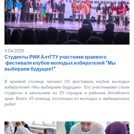
3х4
Важно: студенты, не достигшие 18 лет,
должны явиться на заселение в
сопровождении родителей.
Если у вас возникли вопросы,
обращайтесь по телефону: 8-385-
57-5-98-65.
11.04.2025
Ждем вас!
Студенты РИИ АлтГТУ участники краевого
фестиваля клубов молодых избирателей "Мы
выбираем будущее!"
В краевой столице прошел VIII фестиваль клубов молодых
избирателей «Мы выбираем будущее». Его участниками стали
студенты и школьники из 25 городов и районов Алтайского
края. Всего 49 команд, состоящих из молодых и амбициозных
ребят.