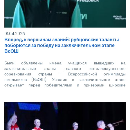
01.04.2025
Вперед, к вершинам знаний: рубцовские таланты
поборются за победу на заключительном этапе
ВсОШ
Были объявлены имена учащихся, вышедших на
заключительные этапы главного интеллектуального
соревнования страны – Всероссийской олимпиады
школьников (ВсОШ). Участие в заключительном этапе
открывает перед победителями и призерами широкие
возможности, включая…