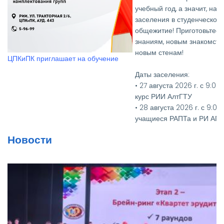
учебный год, а значит, настало время
заселения в студенческое
общежитие! Приготовьтесь к новым
знаниям, новым знакомствам и
Вручение дипломов выпус
новым стенам!
РИИ АлтГТУ
Даты заселения:
• 27 августа 2026 г. с 9:00 до 15:00 - 1
курс РИИ АлтГТУ
• 28 августа 2026 г. с 9:00 до 15:00 -
учащиеся РАПТа и РИ АГУ
• 27, 28, 31 августа 2026 г. с 9:00 до
Новости
15:00 - 2-4 курсы РИИ АлтГТУ
Необходимые документы:
• Паспорт и его копия
• Медицинская справка
(флюорография (копия), кровь на
RW, осмотр на чесотку и педикулез)
• Для первокурсников — два фото