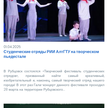
01.04.2025
Студенческие отряды РИИ АлтГТУ на творческом
пьедестале
В Рубцовск состоялся «Творческий фестиваль студенческих
отрядов», призванный найти самый креативный,
изобретательный и, наконец, самый творческий отряд нашего
города! В этот раз Гала-концерт данного фестиваля проходил
28 марта на территории Рубцовского…