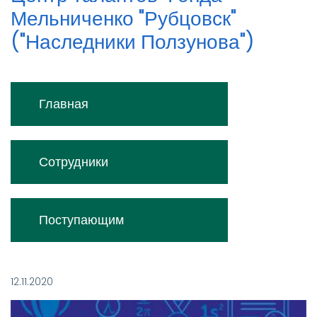
Мельниченко "Рубцовск"
("Наследники Ползунова")
Меню
Главная
Наследники
ползунова
Сотрудники
Поступающим
12.11.2020