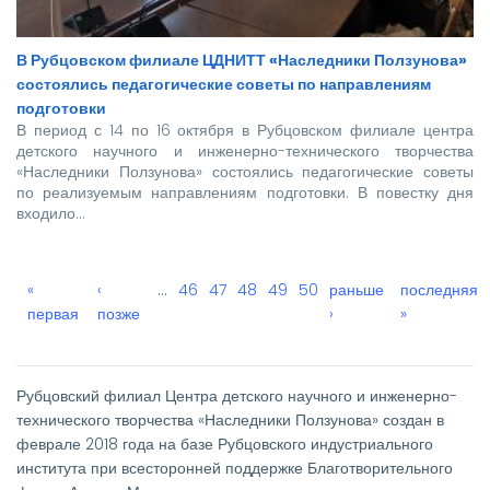
В Рубцовском филиале ЦДНИТТ «Наследники Ползунова»
состоялись педагогические советы по направлениям
подготовки
В период с 14 по 16 октября в Рубцовском филиале центра
детского научного и инженерно-технического творчества
«Наследники Ползунова» состоялись педагогические советы
по реализуемым направлениям подготовки. В повестку дня
входило…
Первая
«
←
‹
…
Page
46
Page
47
Текущая
48
Page
49
Page
50
Следующая
раньше
Последняя
последняя
Нумерация
страница
первая
позже
страница
страница
›
страница
»
страниц
Рубцовский филиал Центра детского научного и инженерно-
технического творчества «Наследники Ползунова» создан в
феврале 2018 года на базе Рубцовского индустриального
института при всесторонней поддержке Благотворительного