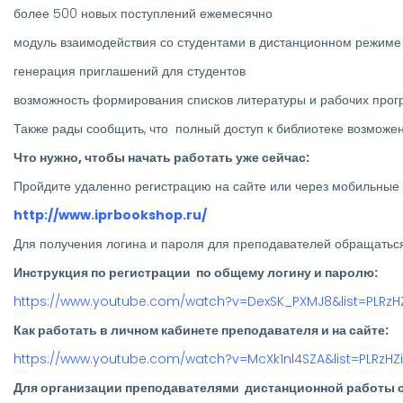
более 500 новых поступлений ежемесячно
модуль взаимодействия со студентами в дистанционном режиме
генерация приглашений для студентов
возможность формирования списков литературы и рабочих про
Также рады сообщить, что полный доступ к библиотеке возмо
Что нужно, чтобы начать работать уже сейчас:
Пройдите удаленно регистрацию на сайте или через мобильные
http://www.iprbookshop.ru/
Для получения логина и пароля для преподавателей обращаться в
Инструкция по регистрации по общему логину и паролю:
https://www.youtube.com/watch?v=DexSK_PXMJ8&list=PLRz
Как работать в личном кабинете преподавателя и на сайте:
https://www.youtube.com/watch?v=McXk1nl4SZA&list=PLRzH
Для организации преподавателями дистанционной работы с