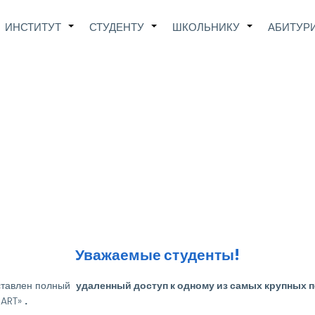
Main
ИНСТИТУТ
СТУДЕНТУ
ШКОЛЬНИКУ
АБИТУР
+
+
+
avigation
Уважаемые студенты!
оставлен полный
удаленный доступ к одному из самых крупных 
MART»
.