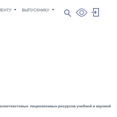
ИЕНТУ
ВЫПУСКНИКУ
Поиск
+
+
Search
User
account
menu
полнотекстовых лицензионных ресурсов учебной и научной