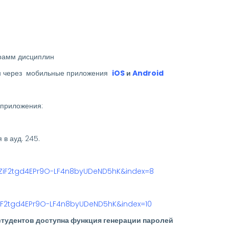
грамм дисциплин
жен через мобильные приложения
iOS
и
Android
 приложения:
 ауд. 245.​
HZiF2tgd4EPr9O-LF4n8byUDeND5hK&index=8
ZiF2tgd4EPr9O-LF4n8byUDeND5hK&index=10
тудентов доступна функция генерации паролей