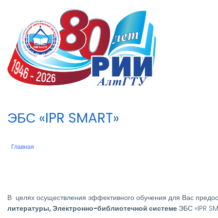
Перейти
к
n
основному
содержанию
ЭБС «IPR SMART»
Главная
Строка
навигации
В целях осуществления эффективного обучения для Вас пред
литературы, Электронно-библиотечной системе
ЭБС «IPR S