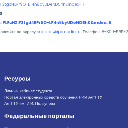
ZiF2tgd4EPr9O-LF4n8byUDeND5hK&index=11
S
t=PLRzHZiF2tgd4EPr9O-LF4n8byUDeND5hK&index=6
равляйте по адресу
support@iprmedia.ru
. Телефон: 8-800-555-22
Ресурсы
Личный кабинет студента
Портал электронных средств обучения РИИ АлтГТУ
АлтГТУ им. И.И. Ползунова
Федеральные порталы