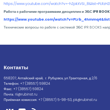
https://www.youtube.com/watch?v=-hZpkXVSI_8&list=PLRzH
Работа с рабочими программами дисциплин и ЭБС IPR BOOK
https://www.youtube.com/watch?v=PLrb_4hmmq4&lis
Технические вопросы по работе с системой ЭБС IPR BOOKS нап
Контакты
658207, Алтайский край, г. Рубцовск, ул.Тракторная, д.2/6
Телефон:
+7
(38557) 59824
Факс:
+7 (38557) 59824
Почта:
rii@rubinst.ru
Приёмная комиссия:
+7 (38557) 5-98-53
,
pk@rubinst.ru