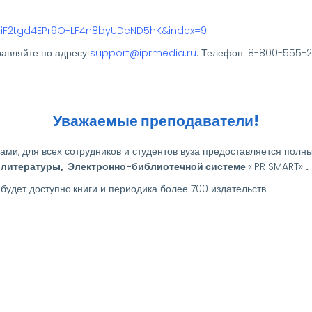
HZiF2tgd4EPr9O-LF4n8byUDeND5hK&index=9
равляйте по адресу
support@iprmedia.ru
. Телефон: 8-800-555-22
Уважаемые преподаватели!
ами, для всех сотрудников и студентов вуза предоставляется пол
й литературы, Электронно-библиотечной системе
«IPR SMART»
будет доступно:книги и периодика более 700 издательств :