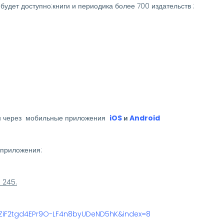
будет доступно:книги и периодика более 700 издательств :
жен через мобильные приложения
iOS
и
Android
 приложения:
 245.
HZiF2tgd4EPr9O-LF4n8byUDeND5hK&index=8