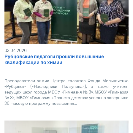
3х4
Важно: студенты, не достигшие 18 лет,
должны явиться на заселение в
сопровождении родителей.
Если у вас возникли вопросы,
обращайтесь по телефону: 8-385-
57-5-98-65.
03.04.2026
Ждем вас!
Рубцовские педагоги прошли повышение
квалификации по химии
Преподаватели химии Центра талантов Фонда Мельниченко
«Рубцовск» («Наследники Ползунова»), а также учителя
ведущих школ города МБОУ «Гимназия № 3», МБОУ «Гимназия
№ 8», МБОУ «Гимназия «Планета детства» успешно завершили
36-часовую программу повышения…