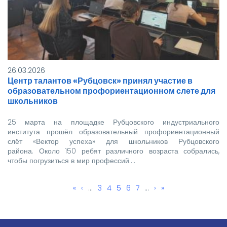
26.03.2026
Центр талантов «Рубцовск» принял участие в
образовательном профориентационном слете для
школьников
25 марта на площадке Рубцовского индустриального
института прошёл образовательный профориентационный
слёт «Вектор успеха» для школьников Рубцовского
района. Около 150 ребят различного возраста собрались,
чтобы погрузиться в мир профессий.…
Первая
«
←
‹
…
Page
3
Page
4
Текущая
5
Page
6
Page
7
…
Следующая
›
Последняя
»
Нумерация
страница
страница
страница
страница
страниц