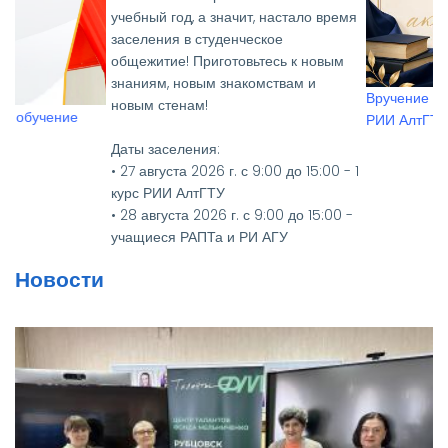
учебный год, а значит, настало время
заселения в студенческое
общежитие! Приготовьтесь к новым
знаниям, новым знакомствам и
Вручение дипломов выпус
новым стенам!
РИИ АлтГТУ
Даты заселения:
• 27 августа 2026 г. с 9:00 до 15:00 - 1
курс РИИ АлтГТУ
• 28 августа 2026 г. с 9:00 до 15:00 -
учащиеся РАПТа и РИ АГУ
• 27, 28, 31 августа 2026 г. с 9:00 до
Новости
15:00 - 2-4 курсы РИИ АлтГТУ
Необходимые документы:
• Паспорт и его копия
• Медицинская справка
(флюорография (копия), кровь на
RW, осмотр на чесотку и педикулез)
• Для первокурсников — два фото